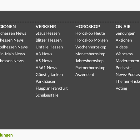
GIONEN
VERKEHR
HOROSKOP
ON AIR
dhessen News
Staus Hessen
Horoskop Heute
Sendungen
hessen News
Blitzer Hessen
Horoskop Morgen
Aktionen
telhessen News
Unfälle Hessen
Wochenhoroskop
Videos
in-Main News
A3 News
Monatshoroskop
Webcams
hessen News
A5 News
Jahreshoroskop
Moderatoren
A661 News
Partnerhoroskop
Podcasts
Günstig tanken
Aszendent
News-Podcas
Parkhäuser
Themen-Tick
Flugplan Frankfurt
Voting
Schulausfälle
llungen