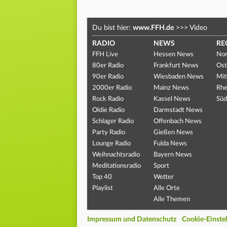
Du bist hier:
www.FFH.de
>>>
Video
RADIO
NEWS
RE
FFH Live
Hessen News
Nor
80er Radio
Frankfurt News
Ost
90er Radio
Wiesbaden News
Mit
2000er Radio
Mainz News
Rhe
Rock Radio
Kassel News
Süd
Oldie Radio
Darmstadt News
Schlager Radio
Offenbach News
Party Radio
Gießen News
Lounge Radio
Fulda News
Weihnachtsradio
Bayern News
Meditationsradio
Sport
Top 40
Wetter
Playlist
Alle Orte
Alle Themen
Impressum und Datenschutz
Cookie-Einste