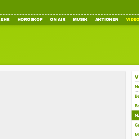
KEHR
HOROSKOP
ON AIR
MUSIK
AKTIONEN
VIDE
V
N
Be
B
N
G
M