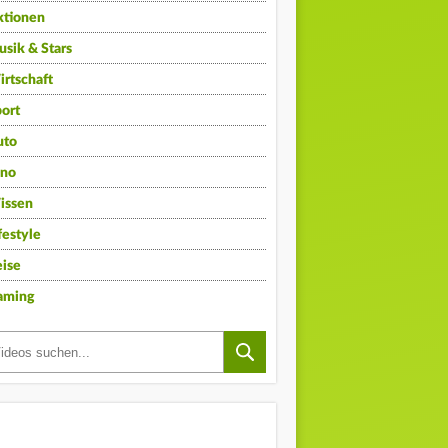
ktionen
sik & Stars
rtschaft
ort
uto
ino
issen
festyle
ise
aming