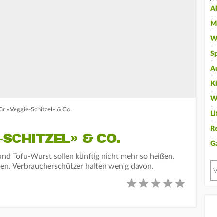
A
Mu
Wi
Sp
A
K
W
ür «Veggie-Schitzel» & Co.
Li
Re
-SCHITZEL» & CO.
G
und Tofu-Wurst sollen künftig nicht mehr so heißen.
en. Verbraucherschützer halten wenig davon.