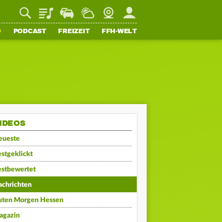
Playlist
Staupilot
Wetter
Webcam
Mein FFH
O
PODCAST
FREIZEIT
FFH-WELT
IDEOS
eueste
stgeklickt
estbewertet
achrichten
uten Morgen Hessen
agazin