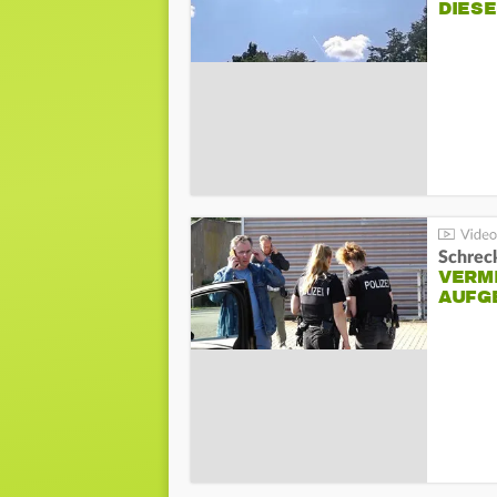
DIES
Schreck
VERM
AUFG