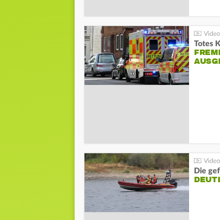
Totes 
FREM
AUSG
Die gef
DEUT