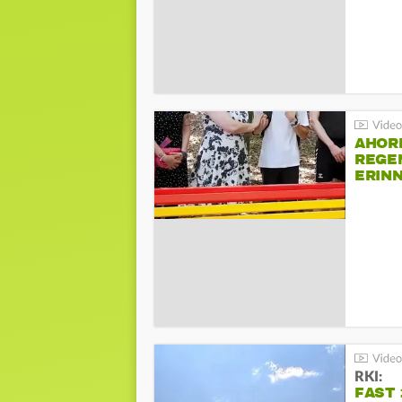
AHOR
REGE
ERIN
BEIM 
RKI:
FAST 