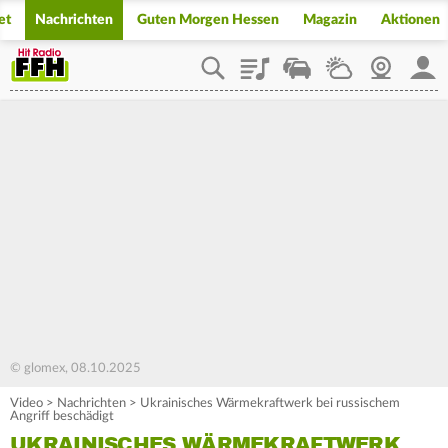
et
Nachrichten
Guten Morgen Hessen
Magazin
Aktionen
Playlist
Staupilot
Wetter
Webcam
Mein
© glomex, 08.10.2025
Video
>
Nachrichten
>
Ukrainisches Wärmekraftwerk bei russischem
Angriff beschädigt
UKRAINISCHES WÄRMEKRAFTWERK