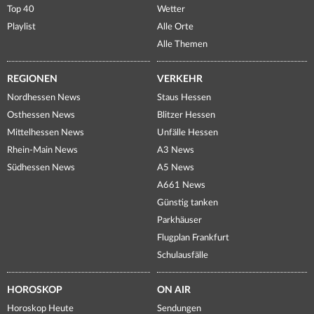
Top 40
Wetter
Playlist
Alle Orte
Alle Themen
REGIONEN
VERKEHR
Nordhessen News
Staus Hessen
Osthessen News
Blitzer Hessen
Mittelhessen News
Unfälle Hessen
Rhein-Main News
A3 News
Südhessen News
A5 News
A661 News
Günstig tanken
Parkhäuser
Flugplan Frankfurt
Schulausfälle
HOROSKOP
ON AIR
Horoskop Heute
Sendungen