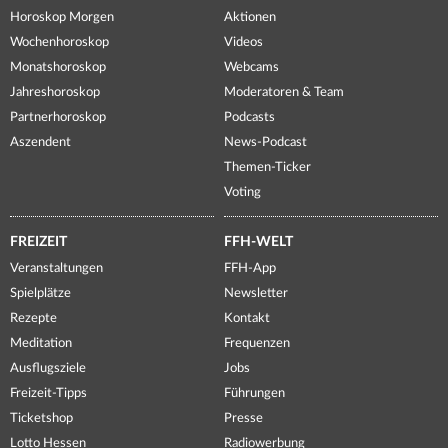
Horoskop Morgen
Aktionen
Wochenhoroskop
Videos
Monatshoroskop
Webcams
Jahreshoroskop
Moderatoren & Team
Partnerhoroskop
Podcasts
Aszendent
News-Podcast
Themen-Ticker
Voting
FREIZEIT
FFH-WELT
Veranstaltungen
FFH-App
Spielplätze
Newsletter
Rezepte
Kontakt
Meditation
Frequenzen
Ausflugsziele
Jobs
Freizeit-Tipps
Führungen
Ticketshop
Presse
Lotto Hessen
Radiowerbung