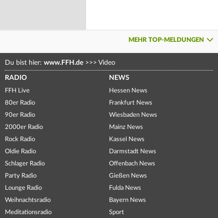
MEHR TOP-MELDUNGEN
Du bist hier:
www.FFH.de
>>>
Video
RADIO
NEWS
FFH Live
Hessen News
80er Radio
Frankfurt News
90er Radio
Wiesbaden News
2000er Radio
Mainz News
Rock Radio
Kassel News
Oldie Radio
Darmstadt News
Schlager Radio
Offenbach News
Party Radio
Gießen News
Lounge Radio
Fulda News
Weihnachtsradio
Bayern News
Meditationsradio
Sport