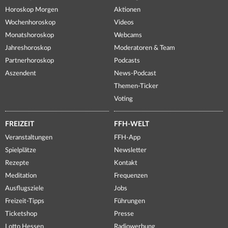
Horoskop Morgen
Aktionen
Wochenhoroskop
Videos
Monatshoroskop
Webcams
Jahreshoroskop
Moderatoren & Team
Partnerhoroskop
Podcasts
Aszendent
News-Podcast
Themen-Ticker
Voting
FREIZEIT
FFH-WELT
Veranstaltungen
FFH-App
Spielplätze
Newsletter
Rezepte
Kontakt
Meditation
Frequenzen
Ausflugsziele
Jobs
Freizeit-Tipps
Führungen
Ticketshop
Presse
Lotto Hessen
Radiowerbung