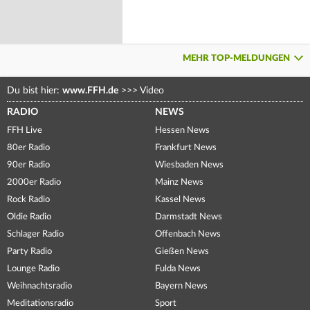
MEHR TOP-MELDUNGEN
Du bist hier:
www.FFH.de
>>>
Video
RADIO
NEWS
FFH Live
Hessen News
80er Radio
Frankfurt News
90er Radio
Wiesbaden News
2000er Radio
Mainz News
Rock Radio
Kassel News
Oldie Radio
Darmstadt News
Schlager Radio
Offenbach News
Party Radio
Gießen News
Lounge Radio
Fulda News
Weihnachtsradio
Bayern News
Meditationsradio
Sport