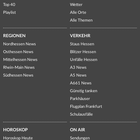
Top 40
Wetter
Playlist
Alle Orte
Alle Themen
REGIONEN
VERKEHR
Nordhessen News
Staus Hessen
Osthessen News
Blitzer Hessen
Mittelhessen News
Unfälle Hessen
Rhein-Main News
A3 News
Südhessen News
A5 News
A661 News
Günstig tanken
Parkhäuser
Flugplan Frankfurt
Schulausfälle
HOROSKOP
ON AIR
Horoskop Heute
Sendungen