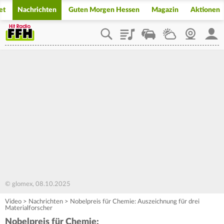
et
Nachrichten
Guten Morgen Hessen
Magazin
Aktionen
Playlist
Staupilot
Wetter
Webcam
Mein
© glomex, 08.10.2025
Video
>
Nachrichten
>
Nobelpreis für Chemie: Auszeichnung für drei
Materialforscher
Nobelpreis für Chemie: