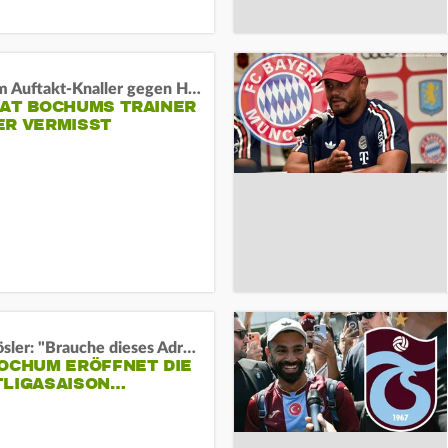
Vor dem Auftakt-Knaller gegen Hertha:
HAT BOCHUMS TRAINER
ER VERMISST
Uwe Rösler: "Brauche dieses Adrenalin"
BOCHUM ERÖFFNET DIE
TLIGASAISON…