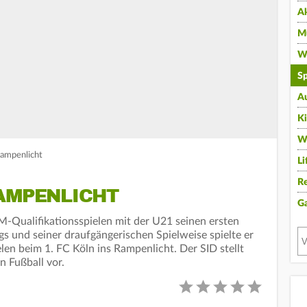
A
Mu
Wi
Sp
A
K
W
Rampenlicht
Li
Re
RAMPENLICHT
G
EM-Qualifikationsspielen mit der U21 seinen ersten
gs und seiner draufgängerischen Spielweise spielte er
elen beim 1. FC Köln ins Rampenlicht. Der SID stellt
 Fußball vor.