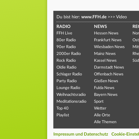
Du bist hier:
www.FFH.de
>>>
Video
RADIO
NEWS
RE
FFH Live
Hessen News
Nor
80er Radio
Frankfurt News
Ost
90er Radio
Wiesbaden News
Mit
2000er Radio
Mainz News
Rhe
Rock Radio
Kassel News
Süd
Oldie Radio
Darmstadt News
Schlager Radio
Offenbach News
Party Radio
Gießen News
Lounge Radio
Fulda News
Weihnachtsradio
Bayern News
Meditationsradio
Sport
Top 40
Wetter
Playlist
Alle Orte
Alle Themen
Impressum und Datenschutz
Cookie-Einste