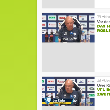
DAS 
RÖSL
VFL 
ZWEI