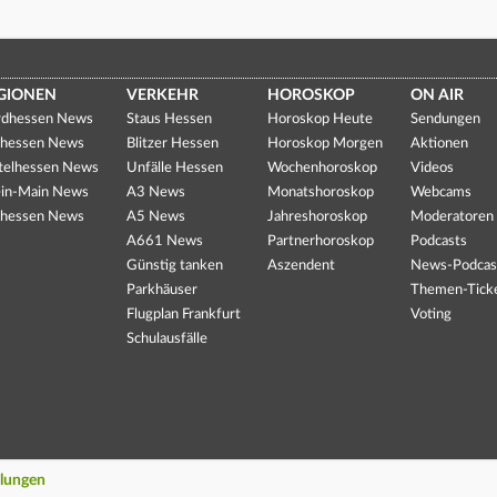
GIONEN
VERKEHR
HOROSKOP
ON AIR
dhessen News
Staus Hessen
Horoskop Heute
Sendungen
hessen News
Blitzer Hessen
Horoskop Morgen
Aktionen
telhessen News
Unfälle Hessen
Wochenhoroskop
Videos
in-Main News
A3 News
Monatshoroskop
Webcams
hessen News
A5 News
Jahreshoroskop
Moderatoren
A661 News
Partnerhoroskop
Podcasts
Günstig tanken
Aszendent
News-Podcas
Parkhäuser
Themen-Tick
Flugplan Frankfurt
Voting
Schulausfälle
llungen