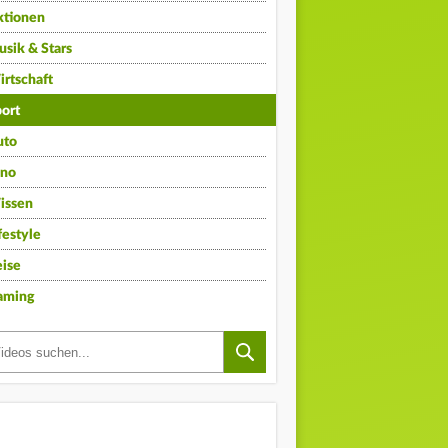
ktionen
sik & Stars
rtschaft
ort
uto
ino
issen
festyle
ise
aming