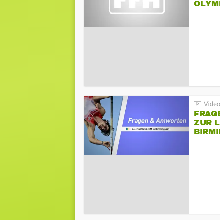
LYMPI
FRAG
ZUR L
BIRM