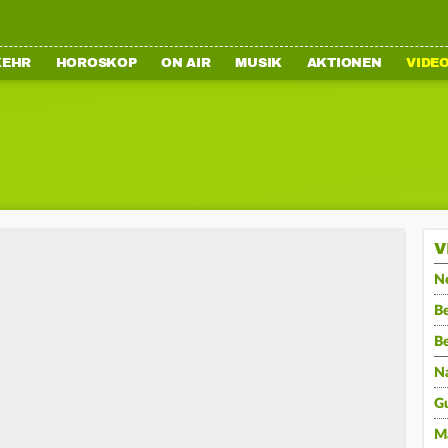
KEHR
HOROSKOP
ON AIR
MUSIK
AKTIONEN
VIDE
V
N
Be
B
N
G
M