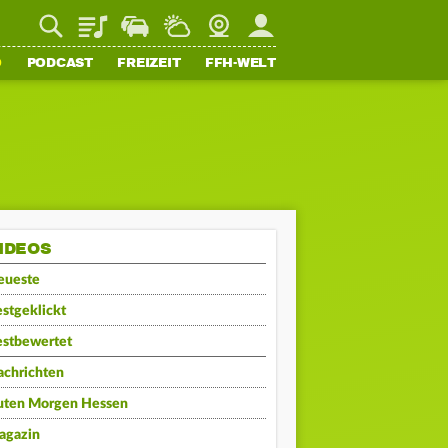
Playlist
Staupilot
Wetter
Webcam
Mein FFH
O
PODCAST
FREIZEIT
FFH-WELT
IDEOS
eueste
stgeklickt
estbewertet
achrichten
uten Morgen Hessen
agazin