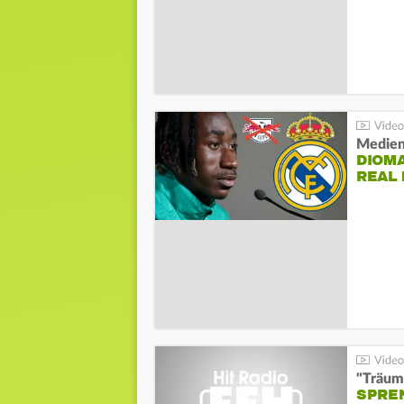
Medien
DIOM
REAL
"Träum
SPREN