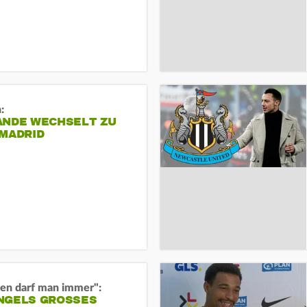
:
ANDE WECHSELT ZU
 MADRID
en darf man immer":
GELS GROSSES O