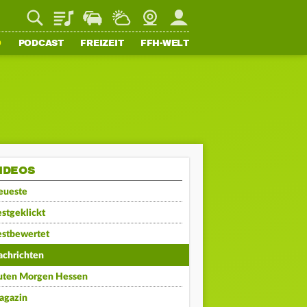
Playlist
Staupilot
Wetter
Webcam
Mein FFH
O
PODCAST
FREIZEIT
FFH-WELT
IDEOS
eueste
stgeklickt
estbewertet
achrichten
uten Morgen Hessen
agazin