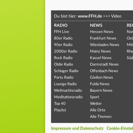
Du bist hier:
www.FFH.de
>>>
Video
RADIO
NEWS
RE
FFH Live
Hessen News
Nor
80er Radio
Frankfurt News
Ost
90er Radio
Wiesbaden News
Mit
2000er Radio
Mainz News
Rhe
Rock Radio
Kassel News
Süd
Oldie Radio
Darmstadt News
Schlager Radio
Offenbach News
Party Radio
Gießen News
Lounge Radio
Fulda News
Weihnachtsradio
Bayern News
Meditationsradio
Sport
Top 40
Wetter
Playlist
Alle Orte
Alle Themen
Impressum und Datenschutz
Cookie-Einste