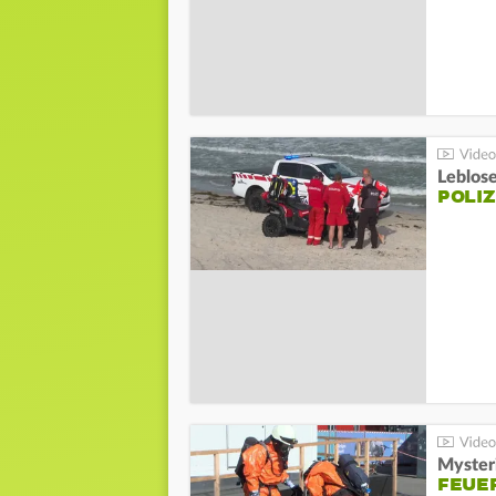
Leblos
POLIZ
Mysteri
FEUE