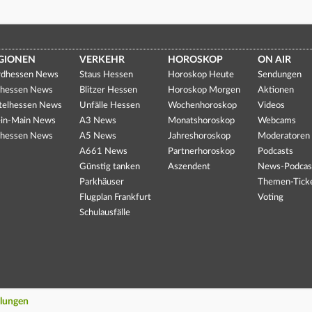
GIONEN
VERKEHR
HOROSKOP
ON AIR
dhessen News
Staus Hessen
Horoskop Heute
Sendungen
hessen News
Blitzer Hessen
Horoskop Morgen
Aktionen
telhessen News
Unfälle Hessen
Wochenhoroskop
Videos
in-Main News
A3 News
Monatshoroskop
Webcams
hessen News
A5 News
Jahreshoroskop
Moderatoren
A661 News
Partnerhoroskop
Podcasts
Günstig tanken
Aszendent
News-Podcas
Parkhäuser
Themen-Tick
Flugplan Frankfurt
Voting
Schulausfälle
llungen