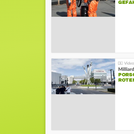
GEFA
Millia
PORSC
ROTE