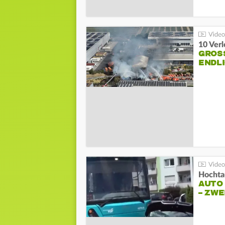
10 Ver
GROSS
NDLI
Hochta
AUTO
– ZW