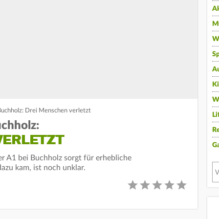
A
Mu
Wi
Sp
A
K
W
 Buchholz: Drei Menschen verletzt
Li
uchholz:
Re
VERLETZT
G
r A1 bei Buchholz sorgt für erhebliche
zu kam, ist noch unklar.