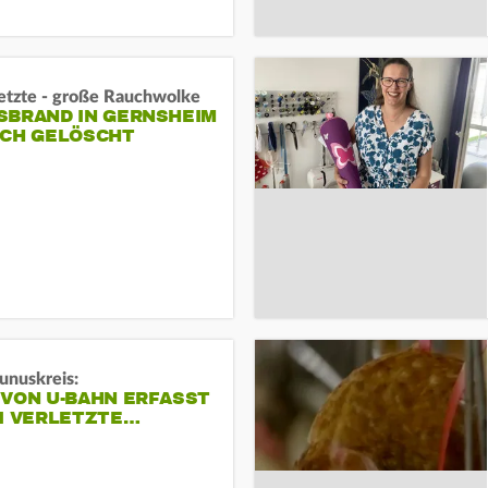
letzte - große Rauchwolke
BRAND IN GERNSHEIM E
CH GELÖSCHT
unuskreis:
 VON U-BAHN ERFASST
EI VERLETZTE…