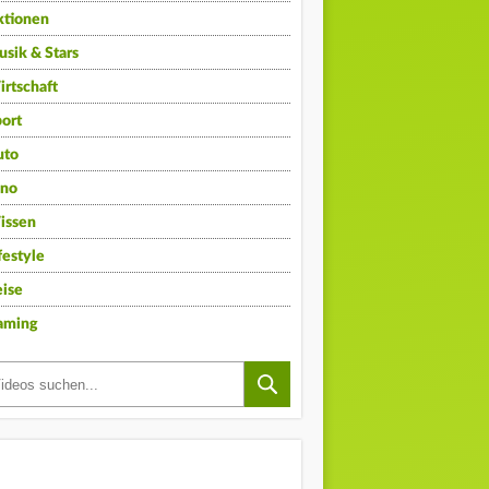
ktionen
sik & Stars
rtschaft
ort
uto
ino
issen
festyle
ise
aming