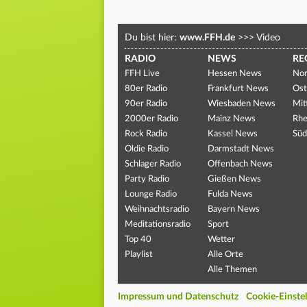
Du bist hier:
www.FFH.de
>>>
Video
RADIO
NEWS
RE
FFH Live
Hessen News
Nor
80er Radio
Frankfurt News
Ost
90er Radio
Wiesbaden News
Mit
2000er Radio
Mainz News
Rhe
Rock Radio
Kassel News
Süd
Oldie Radio
Darmstadt News
Schlager Radio
Offenbach News
Party Radio
Gießen News
Lounge Radio
Fulda News
Weihnachtsradio
Bayern News
Meditationsradio
Sport
Top 40
Wetter
Playlist
Alle Orte
Alle Themen
Impressum und Datenschutz
Cookie-Einste