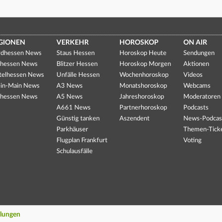
GIONEN
VERKEHR
HOROSKOP
ON AIR
dhessen News
Staus Hessen
Horoskop Heute
Sendungen
hessen News
Blitzer Hessen
Horoskop Morgen
Aktionen
telhessen News
Unfälle Hessen
Wochenhoroskop
Videos
in-Main News
A3 News
Monatshoroskop
Webcams
hessen News
A5 News
Jahreshoroskop
Moderatoren
A661 News
Partnerhoroskop
Podcasts
Günstig tanken
Aszendent
News-Podcas
Parkhäuser
Themen-Tick
Flugplan Frankfurt
Voting
Schulausfälle
llungen