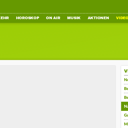
KEHR
HOROSKOP
ON AIR
MUSIK
AKTIONEN
VIDE
V
N
Be
B
N
G
M