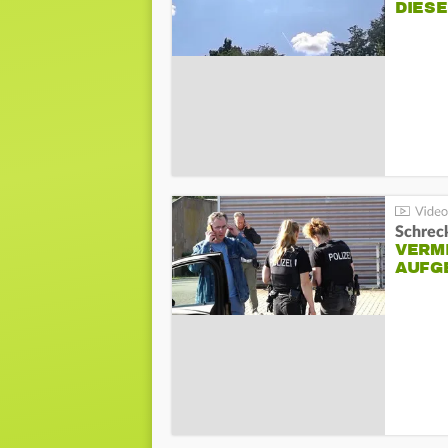
DIES
Schreck
VERM
AUFG