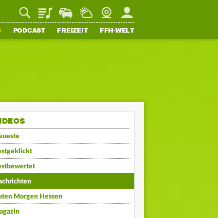
Playlist
Staupilot
Wetter
Webcam
Mein FFH
O
PODCAST
FREIZEIT
FFH-WELT
IDEOS
eueste
stgeklickt
estbewertet
achrichten
uten Morgen Hessen
agazin