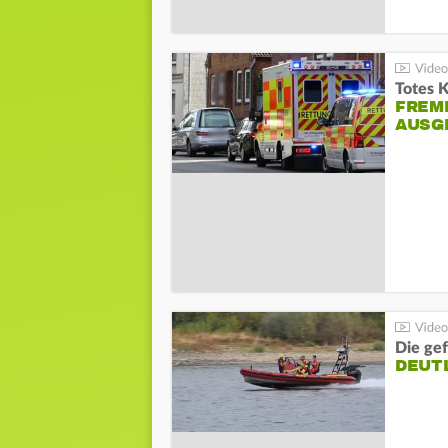
Totes 
FREM
AUSG
Die gef
DEUT