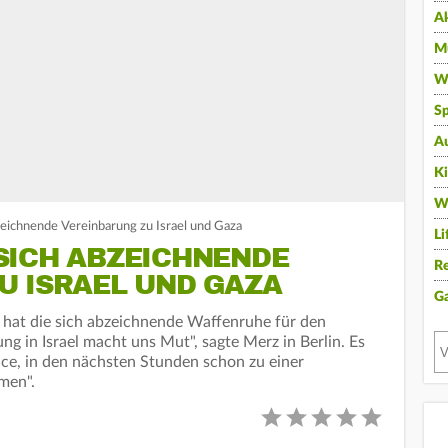
A
Mu
Wi
Sp
A
K
W
eichnende Vereinbarung zu Israel und Gaza
Li
ICH ABZEICHNENDE V
Re
 ISRAEL UND GAZA
G
 hat die sich abzeichnende Waffenruhe für den
ng in Israel macht uns Mut", sagte Merz in Berlin. Es
nce, in den nächsten Stunden schon zu einer
men".