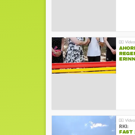
AHOR
REGE
ERIN
BEIM 
RKI:
FAST 