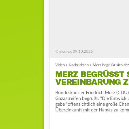
© glomex, 09.10.2025
Video
>
Nachrichten
>
Merz begrüßt sich abz
MERZ BEGRÜSST S
EREINBARUNG ZU
Bundeskanzler Friedrich Merz (CDU)
Gazastreifen begrüßt. "Die Entwicklu
gebe "offensichtlich eine große Cha
Übereinkunft mit der Hamas zu kom