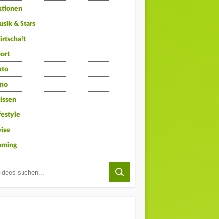
ktionen
sik & Stars
rtschaft
ort
uto
ino
issen
festyle
ise
aming