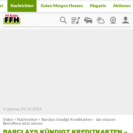
et
Nachrichten
Guten Morgen Hessen
Magazin
Aktionen
Playlist
Staupilot
Wetter
Webcam
Mein
© glomex, 09.10.2025
Video
>
Nachrichten
>
Barclays kündigt Kreditkarten – das müssen
Betroffene jetzt wissen
BARCLAYS KÜNDIGT KREDITKARTEN –