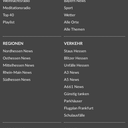
Weihnachtsradio
Bayern News
Meditationsradio
Sport
Top 40
Wetter
Playlist
Alle Orte
Alle Themen
REGIONEN
VERKEHR
Nordhessen News
Staus Hessen
Osthessen News
Blitzer Hessen
Mittelhessen News
Unfälle Hessen
Rhein-Main News
A3 News
Südhessen News
A5 News
A661 News
Günstig tanken
Parkhäuser
Flugplan Frankfurt
Schulausfälle