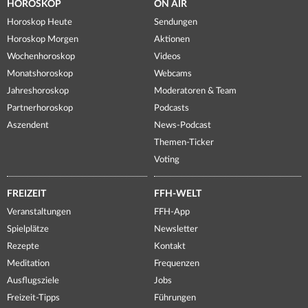
HOROSKOP
ON AIR
Horoskop Heute
Sendungen
Horoskop Morgen
Aktionen
Wochenhoroskop
Videos
Monatshoroskop
Webcams
Jahreshoroskop
Moderatoren & Team
Partnerhoroskop
Podcasts
Aszendent
News-Podcast
Themen-Ticker
Voting
FREIZEIT
FFH-WELT
Veranstaltungen
FFH-App
Spielplätze
Newsletter
Rezepte
Kontakt
Meditation
Frequenzen
Ausflugsziele
Jobs
Freizeit-Tipps
Führungen