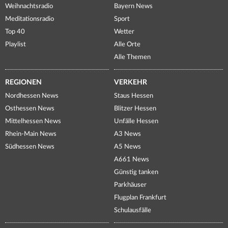
Weihnachtsradio
Bayern News
Meditationsradio
Sport
Top 40
Wetter
Playlist
Alle Orte
Alle Themen
REGIONEN
VERKEHR
Nordhessen News
Staus Hessen
Osthessen News
Blitzer Hessen
Mittelhessen News
Unfälle Hessen
Rhein-Main News
A3 News
Südhessen News
A5 News
A661 News
Günstig tanken
Parkhäuser
Flugplan Frankfurt
Schulausfälle