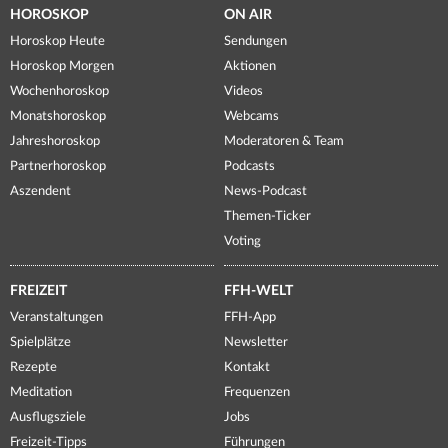
HOROSKOP
ON AIR
Horoskop Heute
Sendungen
Horoskop Morgen
Aktionen
Wochenhoroskop
Videos
Monatshoroskop
Webcams
Jahreshoroskop
Moderatoren & Team
Partnerhoroskop
Podcasts
Aszendent
News-Podcast
Themen-Ticker
Voting
FREIZEIT
FFH-WELT
Veranstaltungen
FFH-App
Spielplätze
Newsletter
Rezepte
Kontakt
Meditation
Frequenzen
Ausflugsziele
Jobs
Freizeit-Tipps
Führungen