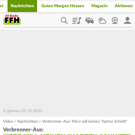
et
Nachrichten
Guten Morgen Hessen
Magazin
Aktionen
Playlist
Staupilot
Wetter
Webcam
Mein
© glomex, 09.10.2025
Video
>
Nachrichten
>
Verbrenner-Aus: Merz will keinen "harten Schnitt"
Verbrenner-Aus: