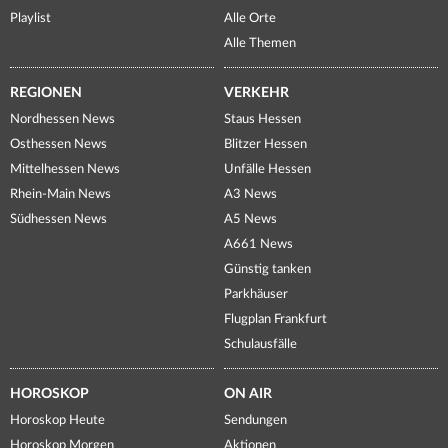
Playlist
Alle Orte
Alle Themen
REGIONEN
VERKEHR
Nordhessen News
Staus Hessen
Osthessen News
Blitzer Hessen
Mittelhessen News
Unfälle Hessen
Rhein-Main News
A3 News
Südhessen News
A5 News
A661 News
Günstig tanken
Parkhäuser
Flugplan Frankfurt
Schulausfälle
HOROSKOP
ON AIR
Horoskop Heute
Sendungen
Horoskop Morgen
Aktionen