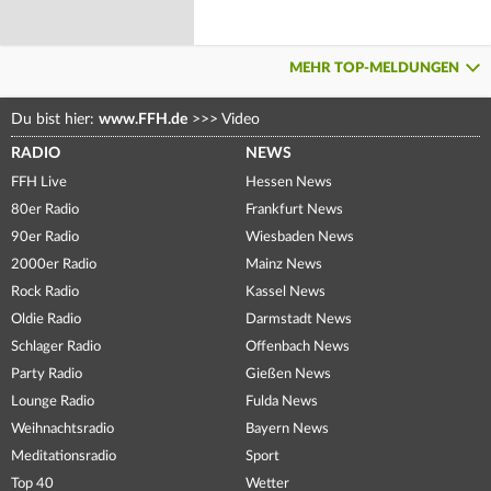
MEHR TOP-MELDUNGEN
Du bist hier:
www.FFH.de
>>>
Video
RADIO
NEWS
FFH Live
Hessen News
80er Radio
Frankfurt News
90er Radio
Wiesbaden News
2000er Radio
Mainz News
Rock Radio
Kassel News
Oldie Radio
Darmstadt News
Schlager Radio
Offenbach News
Party Radio
Gießen News
Lounge Radio
Fulda News
Weihnachtsradio
Bayern News
Meditationsradio
Sport
Top 40
Wetter