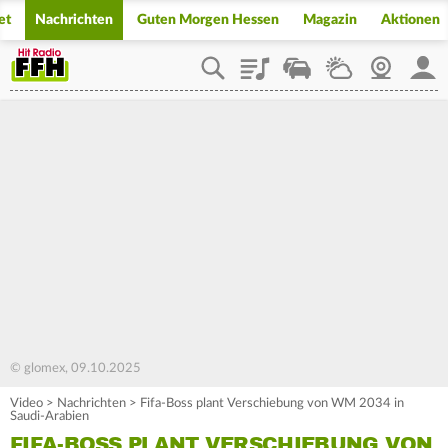
et
Nachrichten
Guten Morgen Hessen
Magazin
Aktionen
Playlist
Staupilot
Wetter
Webcam
Mein
© glomex, 09.10.2025
Video
>
Nachrichten
>
Fifa-Boss plant Verschiebung von WM 2034 in
Saudi-Arabien
FIFA-BOSS PLANT VERSCHIEBUNG VON