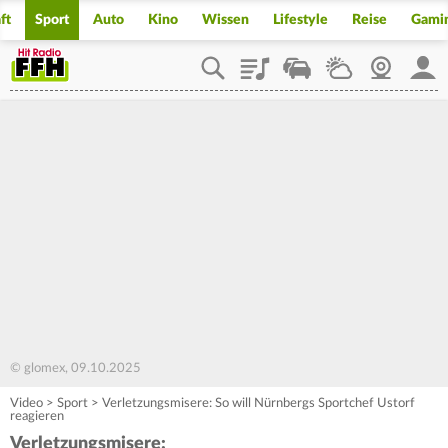
ft
Sport
Auto
Kino
Wissen
Lifestyle
Reise
Gami
Playlist
Staupilot
Wetter
Webcam
Mein
© glomex, 09.10.2025
Video
>
Sport
>
Verletzungsmisere: So will Nürnbergs Sportchef Ustorf
reagieren
Verletzungsmisere: