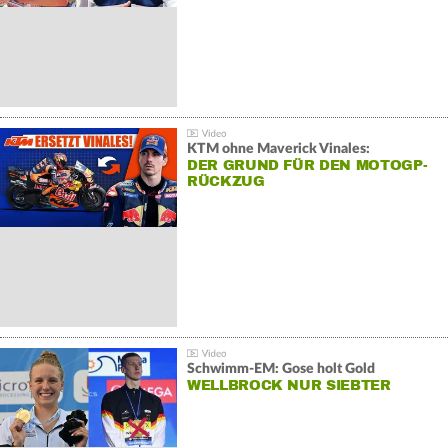
KTM ohne Maverick Vinales:
DER GRUND FÜR DEN MOTOGP-
RÜCKZUG
Schwimm-EM: Gose holt Gold
WELLBROCK NUR SIEBTER