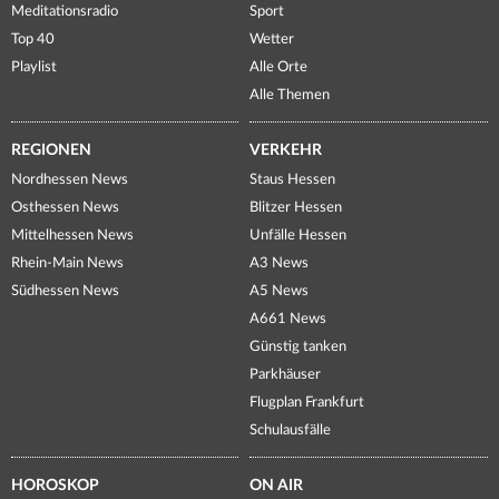
Meditationsradio
Sport
Top 40
Wetter
Playlist
Alle Orte
Alle Themen
REGIONEN
VERKEHR
Nordhessen News
Staus Hessen
Osthessen News
Blitzer Hessen
Mittelhessen News
Unfälle Hessen
Rhein-Main News
A3 News
Südhessen News
A5 News
A661 News
Günstig tanken
Parkhäuser
Flugplan Frankfurt
Schulausfälle
HOROSKOP
ON AIR