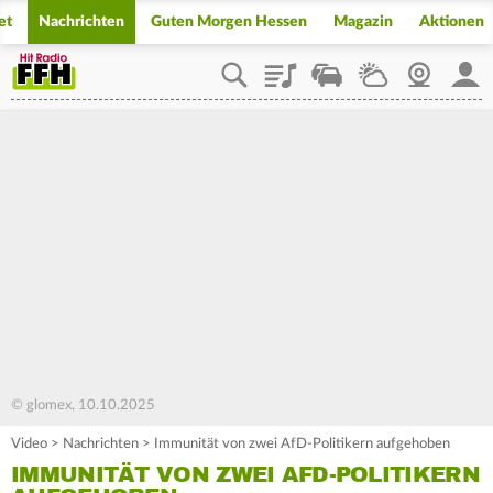
et
Nachrichten
Guten Morgen Hessen
Magazin
Aktionen
Playlist
Staupilot
Wetter
Webcam
Mein
© glomex, 10.10.2025
Video
>
Nachrichten
>
Immunität von zwei AfD-Politikern aufgehoben
IMMUNITÄT VON ZWEI AFD-POLITIKERN