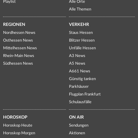
Playlist
Alle Orte
Alle Themen
REGIONEN
VERKEHR
Nordhessen News
Staus Hessen
Osthessen News
Blitzer Hessen
Mittelhessen News
Unfälle Hessen
Rhein-Main News
A3 News
Südhessen News
A5 News
A661 News
Günstig tanken
Parkhäuser
Flugplan Frankfurt
Schulausfälle
HOROSKOP
ON AIR
Horoskop Heute
Sendungen
Horoskop Morgen
Aktionen