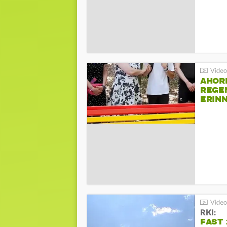
AHOR
REGE
ERIN
BEIM 
RKI:
FAST 