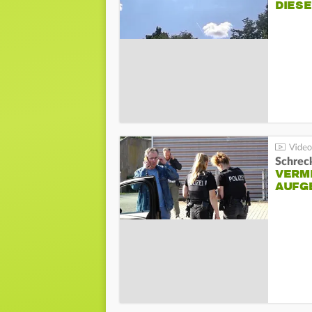
DIES
Schreck
VERM
AUFG