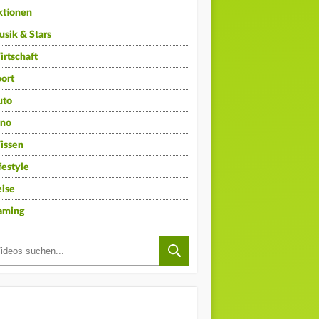
ktionen
sik & Stars
rtschaft
ort
uto
ino
issen
festyle
ise
aming