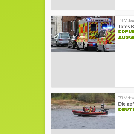
Totes 
FREM
AUSG
Die gef
DEUT