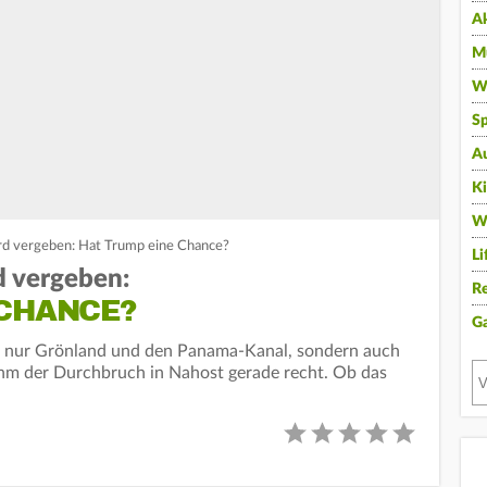
A
Mu
Wi
Sp
A
K
W
ird vergeben: Hat Trump eine Chance?
Li
d vergeben:
Re
 CHANCE?
G
t nur Grönland und den Panama-Kanal, sondern auch
ihm der Durchbruch in Nahost gerade recht. Ob das