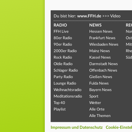
Du bist hier:
www.FFH.de
>>>
Video
RADIO
NEWS
RE
FFH Live
Hessen News
Nor
80er Radio
Frankfurt News
Ost
90er Radio
Wiesbaden News
Mit
2000er Radio
Mainz News
Rhe
Rock Radio
Kassel News
Süd
Oldie Radio
Darmstadt News
Schlager Radio
Offenbach News
Party Radio
Gießen News
Lounge Radio
Fulda News
Weihnachtsradio
Bayern News
Meditationsradio
Sport
Top 40
Wetter
Playlist
Alle Orte
Alle Themen
Impressum und Datenschutz
Cookie-Einste