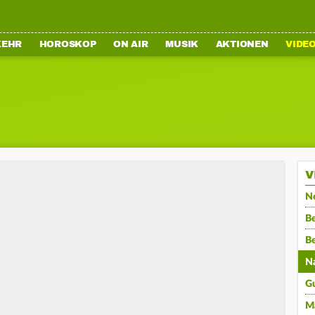
KEHR
HOROSKOP
ON AIR
MUSIK
AKTIONEN
VIDE
V
N
Be
B
N
G
M