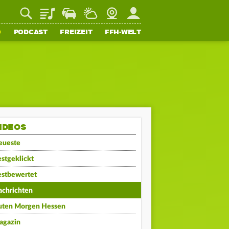
Playlist
Staupilot
Wetter
Webcam
Mein FFH
O
PODCAST
FREIZEIT
FFH-WELT
IDEOS
eueste
stgeklickt
estbewertet
achrichten
uten Morgen Hessen
agazin