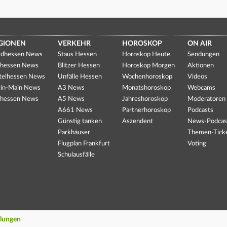
GIONEN
VERKEHR
HOROSKOP
ON AIR
dhessen News
Staus Hessen
Horoskop Heute
Sendungen
hessen News
Blitzer Hessen
Horoskop Morgen
Aktionen
telhessen News
Unfälle Hessen
Wochenhoroskop
Videos
in-Main News
A3 News
Monatshoroskop
Webcams
hessen News
A5 News
Jahreshoroskop
Moderatoren
A661 News
Partnerhoroskop
Podcasts
Günstig tanken
Aszendent
News-Podcas
Parkhäuser
Themen-Tick
Flugplan Frankfurt
Voting
Schulausfälle
llungen