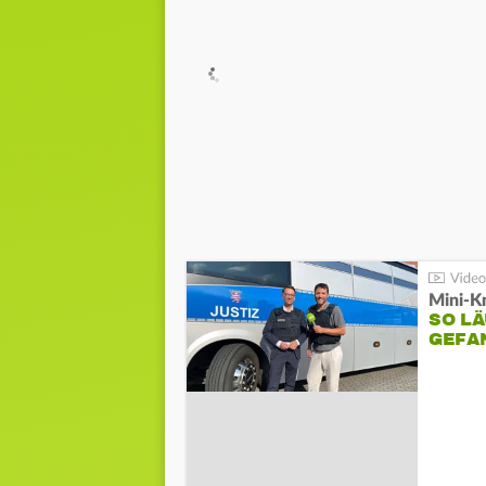
Mini-K
SO LÄ
GEFA