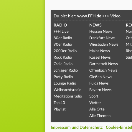
Du bist hier:
www.FFH.de
>>>
Video
RADIO
NEWS
RE
FFH Live
Hessen News
Nor
80er Radio
Frankfurt News
Ost
90er Radio
Wiesbaden News
Mit
2000er Radio
Mainz News
Rhe
Rock Radio
Kassel News
Süd
Oldie Radio
Darmstadt News
Schlager Radio
Offenbach News
Party Radio
Gießen News
Lounge Radio
Fulda News
Weihnachtsradio
Bayern News
Meditationsradio
Sport
Top 40
Wetter
Playlist
Alle Orte
Alle Themen
Impressum und Datenschutz
Cookie-Einste