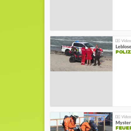
Leblos
POLIZ
Mysteri
FEUE