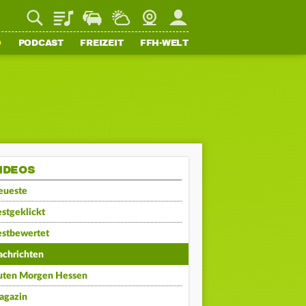
Playlist
Staupilot
Wetter
Webcam
Mein FFH
O
PODCAST
FREIZEIT
FFH-WELT
IDEOS
eueste
stgeklickt
estbewertet
achrichten
uten Morgen Hessen
agazin