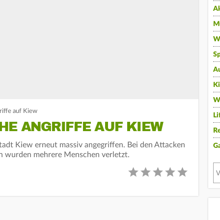
A
Mu
Wi
Sp
A
K
W
riffe auf Kiew
Li
HE ANGRIFFE AUF KIEW
Re
tadt Kiew erneut massiv angegriffen. Bei den Attacken
G
n wurden mehrere Menschen verletzt.