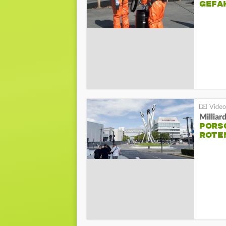
GEFA
Millia
PORSC
ROTE