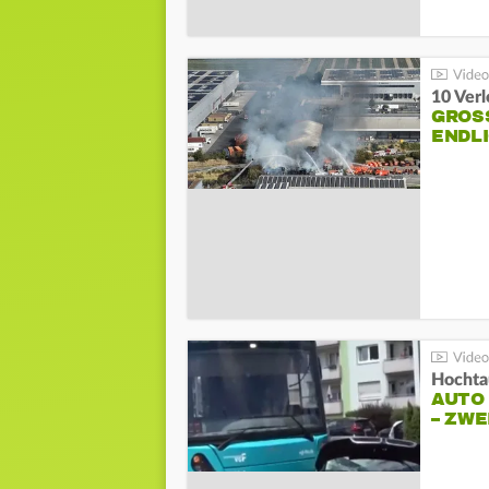
10 Ver
GROSS
NDLI
Hochta
AUTO
– ZW