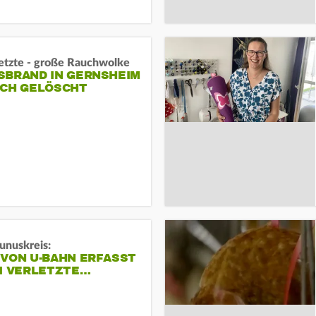
letzte - große Rauchwolke
BRAND IN GERNSHEIM E
CH GELÖSCHT
unuskreis:
 VON U-BAHN ERFASST
EI VERLETZTE…