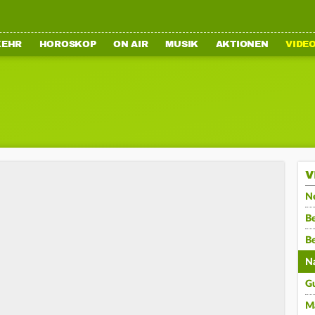
KEHR
HOROSKOP
ON AIR
MUSIK
AKTIONEN
VIDE
V
N
Be
B
N
G
M