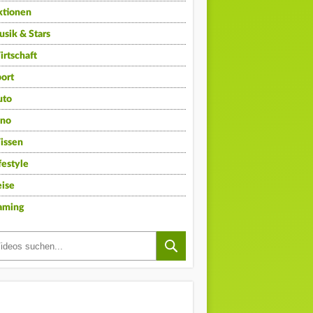
ktionen
sik & Stars
rtschaft
ort
uto
ino
issen
festyle
ise
aming