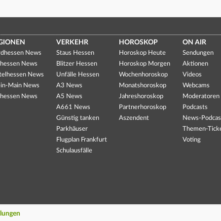
GIONEN
VERKEHR
HOROSKOP
ON AIR
dhessen News
Staus Hessen
Horoskop Heute
Sendungen
hessen News
Blitzer Hessen
Horoskop Morgen
Aktionen
telhessen News
Unfälle Hessen
Wochenhoroskop
Videos
in-Main News
A3 News
Monatshoroskop
Webcams
hessen News
A5 News
Jahreshoroskop
Moderatoren
A661 News
Partnerhoroskop
Podcasts
Günstig tanken
Aszendent
News-Podcas
Parkhäuser
Themen-Tick
Flugplan Frankfurt
Voting
Schulausfälle
llungen