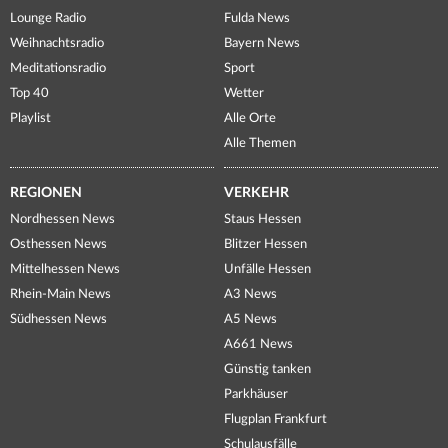
Lounge Radio
Fulda News
Weihnachtsradio
Bayern News
Meditationsradio
Sport
Top 40
Wetter
Playlist
Alle Orte
Alle Themen
REGIONEN
VERKEHR
Nordhessen News
Staus Hessen
Osthessen News
Blitzer Hessen
Mittelhessen News
Unfälle Hessen
Rhein-Main News
A3 News
Südhessen News
A5 News
A661 News
Günstig tanken
Parkhäuser
Flugplan Frankfurt
Schulausfälle