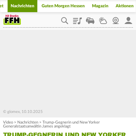
et
Nachrichten
Guten Morgen Hessen
Magazin
Aktionen
Playlist
Staupilot
Wetter
Webcam
Mein
© glomex, 10.10.2025
Video
>
Nachrichten
>
Trump-Gegnerin und New Yorker
Generalstaatsanwältin James angeklagt
TRUMP-GEGNERIN UND NEW YORKER