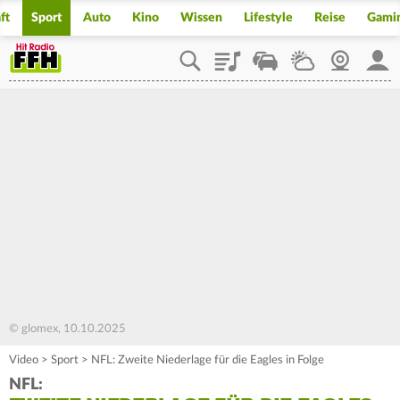
ft
Sport
Auto
Kino
Wissen
Lifestyle
Reise
Gami
Playlist
Staupilot
Wetter
Webcam
Mein
© glomex, 10.10.2025
Video
>
Sport
>
NFL: Zweite Niederlage für die Eagles in Folge
NFL: