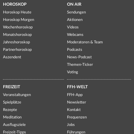
HOROSKOP
ON AIR
Horoskop Heute
Sendungen
Horoskop Morgen
Aktionen
Wochenhoroskop
Videos
Monatshoroskop
Webcams
Jahreshoroskop
Moderatoren & Team
Partnerhoroskop
Podcasts
Aszendent
News-Podcast
Themen-Ticker
Voting
FREIZEIT
FFH-WELT
Veranstaltungen
FFH-App
Spielplätze
Newsletter
Rezepte
Kontakt
Meditation
Frequenzen
Ausflugsziele
Jobs
Freizeit-Tipps
Führungen