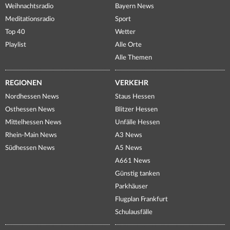
Weihnachtsradio
Bayern News
Meditationsradio
Sport
Top 40
Wetter
Playlist
Alle Orte
Alle Themen
REGIONEN
VERKEHR
Nordhessen News
Staus Hessen
Osthessen News
Blitzer Hessen
Mittelhessen News
Unfälle Hessen
Rhein-Main News
A3 News
Südhessen News
A5 News
A661 News
Günstig tanken
Parkhäuser
Flugplan Frankfurt
Schulausfälle