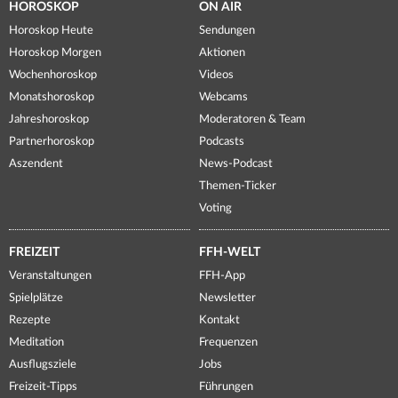
HOROSKOP
ON AIR
Horoskop Heute
Sendungen
Horoskop Morgen
Aktionen
Wochenhoroskop
Videos
Monatshoroskop
Webcams
Jahreshoroskop
Moderatoren & Team
Partnerhoroskop
Podcasts
Aszendent
News-Podcast
Themen-Ticker
Voting
FREIZEIT
FFH-WELT
Veranstaltungen
FFH-App
Spielplätze
Newsletter
Rezepte
Kontakt
Meditation
Frequenzen
Ausflugsziele
Jobs
Freizeit-Tipps
Führungen