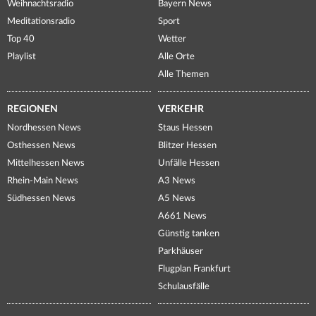
Weihnachtsradio
Bayern News
Meditationsradio
Sport
Top 40
Wetter
Playlist
Alle Orte
Alle Themen
REGIONEN
VERKEHR
Nordhessen News
Staus Hessen
Osthessen News
Blitzer Hessen
Mittelhessen News
Unfälle Hessen
Rhein-Main News
A3 News
Südhessen News
A5 News
A661 News
Günstig tanken
Parkhäuser
Flugplan Frankfurt
Schulausfälle