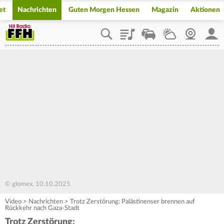
et
Nachrichten
Guten Morgen Hessen
Magazin
Aktionen
Playlist
Staupilot
Wetter
Webcam
Mein
© glomex, 10.10.2025
Video
>
Nachrichten
>
Trotz Zerstörung: Palästinenser brennen auf
Rückkehr nach Gaza-Stadt
Trotz Zerstörung: