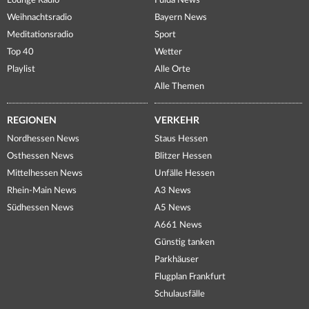
Lounge Radio
Fulda News
Weihnachtsradio
Bayern News
Meditationsradio
Sport
Top 40
Wetter
Playlist
Alle Orte
Alle Themen
REGIONEN
VERKEHR
Nordhessen News
Staus Hessen
Osthessen News
Blitzer Hessen
Mittelhessen News
Unfälle Hessen
Rhein-Main News
A3 News
Südhessen News
A5 News
A661 News
Günstig tanken
Parkhäuser
Flugplan Frankfurt
Schulausfälle