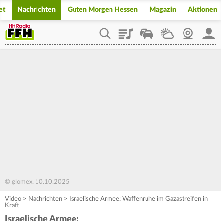
et
Nachrichten
Guten Morgen Hessen
Magazin
Aktionen
Playlist
Staupilot
Wetter
Webcam
Mein
© glomex, 10.10.2025
Video
>
Nachrichten
>
Israelische Armee: Waffenruhe im Gazastreifen in
Kraft
Israelische Armee: