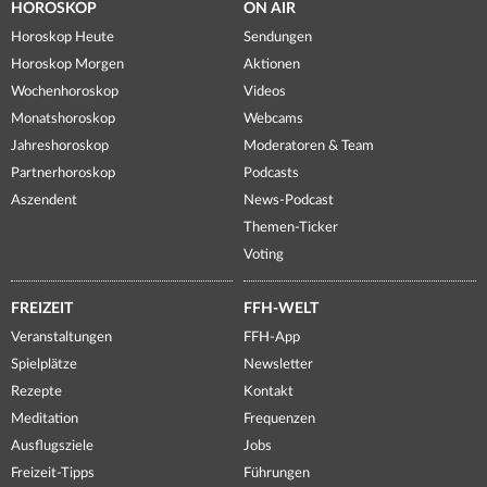
HOROSKOP
ON AIR
Horoskop Heute
Sendungen
Horoskop Morgen
Aktionen
Wochenhoroskop
Videos
Monatshoroskop
Webcams
Jahreshoroskop
Moderatoren & Team
Partnerhoroskop
Podcasts
Aszendent
News-Podcast
Themen-Ticker
Voting
FREIZEIT
FFH-WELT
Veranstaltungen
FFH-App
Spielplätze
Newsletter
Rezepte
Kontakt
Meditation
Frequenzen
Ausflugsziele
Jobs
Freizeit-Tipps
Führungen