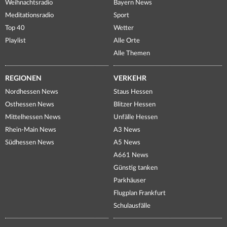
Weihnachtsradio
Bayern News
Meditationsradio
Sport
Top 40
Wetter
Playlist
Alle Orte
Alle Themen
REGIONEN
VERKEHR
Nordhessen News
Staus Hessen
Osthessen News
Blitzer Hessen
Mittelhessen News
Unfälle Hessen
Rhein-Main News
A3 News
Südhessen News
A5 News
A661 News
Günstig tanken
Parkhäuser
Flugplan Frankfurt
Schulausfälle