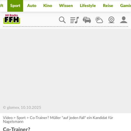
ft
Sport
Auto
Kino
Wissen
Lifestyle
Reise
Gami
Playlist
Staupilot
Wetter
Webcam
Mein
© glomex, 10.10.2025
Video
>
Sport
>
Co-Trainer? Müller "auf jeden Fall" ein Kandidat für
Nagelsmann
Co-Trainer?