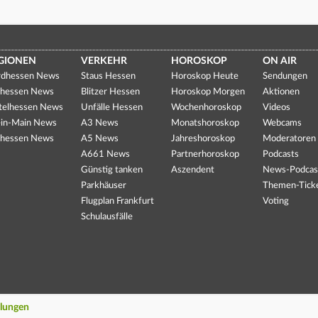
GIONEN
VERKEHR
HOROSKOP
ON AIR
dhessen News
Staus Hessen
Horoskop Heute
Sendungen
hessen News
Blitzer Hessen
Horoskop Morgen
Aktionen
telhessen News
Unfälle Hessen
Wochenhoroskop
Videos
in-Main News
A3 News
Monatshoroskop
Webcams
hessen News
A5 News
Jahreshoroskop
Moderatoren
A661 News
Partnerhoroskop
Podcasts
Günstig tanken
Aszendent
News-Podcas
Parkhäuser
Themen-Tick
Flugplan Frankfurt
Voting
Schulausfälle
llungen