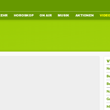
KEHR
HOROSKOP
ON AIR
MUSIK
AKTIONEN
VIDE
V
N
Be
B
N
G
M