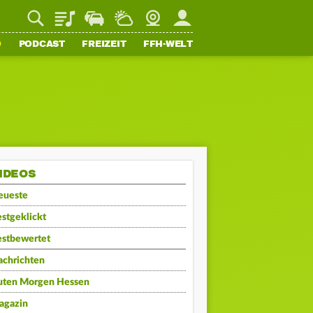
Playlist
Staupilot
Wetter
Webcam
Mein FFH
O
PODCAST
FREIZEIT
FFH-WELT
IDEOS
eueste
stgeklickt
estbewertet
achrichten
uten Morgen Hessen
agazin