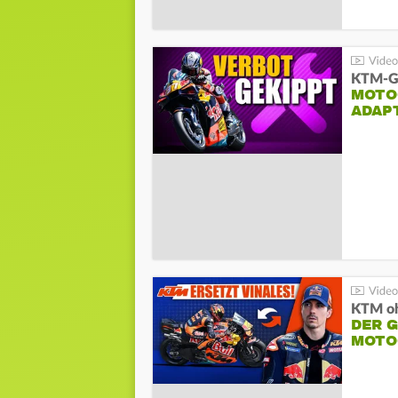
KTM-Ge
MOTO
ADAP
KTM oh
DER 
MOTO