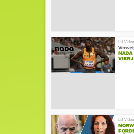
Verwei
NADA
VIER
NORW
FORD