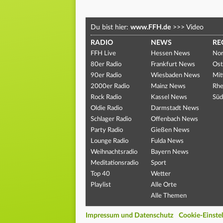
Du bist hier:
www.FFH.de
>>>
Video
RADIO
NEWS
RE
FFH Live
Hessen News
Nor
80er Radio
Frankfurt News
Ost
90er Radio
Wiesbaden News
Mit
2000er Radio
Mainz News
Rhe
Rock Radio
Kassel News
Süd
Oldie Radio
Darmstadt News
Schlager Radio
Offenbach News
Party Radio
Gießen News
Lounge Radio
Fulda News
Weihnachtsradio
Bayern News
Meditationsradio
Sport
Top 40
Wetter
Playlist
Alle Orte
Alle Themen
Impressum und Datenschutz
Cookie-Einste