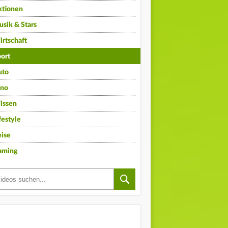
ktionen
sik & Stars
rtschaft
ort
uto
ino
issen
festyle
ise
aming