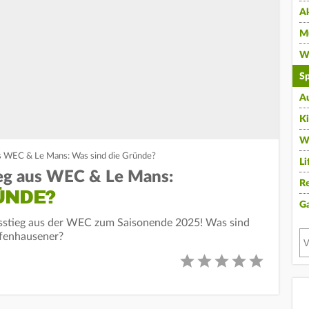
A
Mu
Wi
Sp
A
K
W
s WEC & Le Mans: Was sind die Gründe?
Li
eg aus WEC & Le Mans:
Re
ÜNDE?
G
usstieg aus der WEC zum Saisonende 2025! Was sind
ffenhausener?