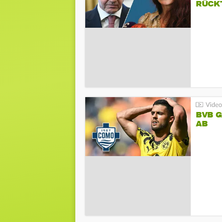
RÜCK
BVB 
AB