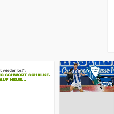
t wieder los!":
IC SCHWÖRT SCHALKE-
 AUF NEUE…