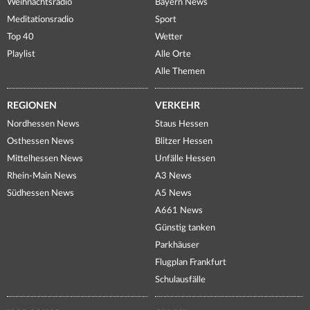
Weihnachtsradio
Bayern News
Meditationsradio
Sport
Top 40
Wetter
Playlist
Alle Orte
Alle Themen
REGIONEN
VERKEHR
Nordhessen News
Staus Hessen
Osthessen News
Blitzer Hessen
Mittelhessen News
Unfälle Hessen
Rhein-Main News
A3 News
Südhessen News
A5 News
A661 News
Günstig tanken
Parkhäuser
Flugplan Frankfurt
Schulausfälle