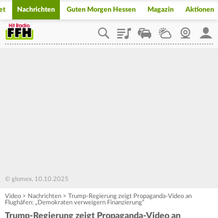
et
Nachrichten
Guten Morgen Hessen
Magazin
Aktionen
Playlist
Staupilot
Wetter
Webcam
Mein
© glomex, 10.10.2025
Video
>
Nachrichten
>
Trump-Regierung zeigt Propaganda-Video an
Flughäfen: „Demokraten verweigern Finanzierung“
Trump-Regierung zeigt Propaganda-Video an