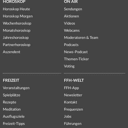
HOROSKOP
ON AIR
Horoskop Heute
Sendungen
Horoskop Morgen
Aktionen
Wochenhoroskop
Videos
Monatshoroskop
Webcams
Jahreshoroskop
Moderatoren & Team
Partnerhoroskop
Podcasts
Aszendent
News-Podcast
Themen-Ticker
Voting
FREIZEIT
FFH-WELT
Veranstaltungen
FFH-App
Spielplätze
Newsletter
Rezepte
Kontakt
Meditation
Frequenzen
Ausflugsziele
Jobs
Freizeit-Tipps
Führungen