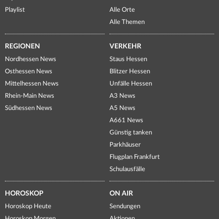
Playlist
Alle Orte
Alle Themen
REGIONEN
VERKEHR
Nordhessen News
Staus Hessen
Osthessen News
Blitzer Hessen
Mittelhessen News
Unfälle Hessen
Rhein-Main News
A3 News
Südhessen News
A5 News
A661 News
Günstig tanken
Parkhäuser
Flugplan Frankfurt
Schulausfälle
HOROSKOP
ON AIR
Horoskop Heute
Sendungen
Horoskop Morgen
Aktionen