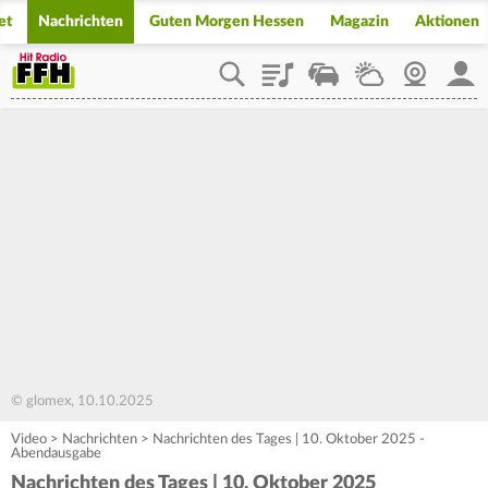
et
Nachrichten
Guten Morgen Hessen
Magazin
Aktionen
Playlist
Staupilot
Wetter
Webcam
Mein
© glomex, 10.10.2025
Video
>
Nachrichten
>
Nachrichten des Tages | 10. Oktober 2025 -
Abendausgabe
Nachrichten des Tages | 10. Oktober 2025