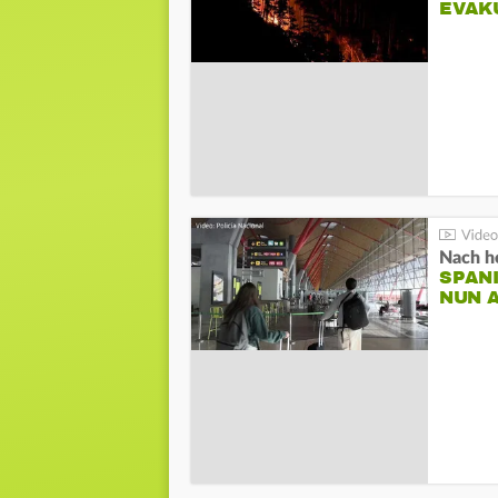
EVAK
Nach he
SPAN
NUN 