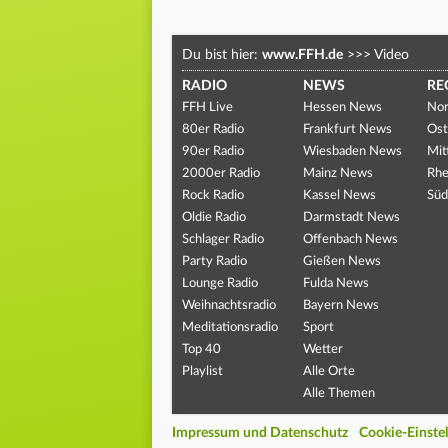
Du bist hier:
www.FFH.de
>>>
Video
RADIO
NEWS
RE
FFH Live
Hessen News
Nor
80er Radio
Frankfurt News
Ost
90er Radio
Wiesbaden News
Mit
2000er Radio
Mainz News
Rhe
Rock Radio
Kassel News
Süd
Oldie Radio
Darmstadt News
Schlager Radio
Offenbach News
Party Radio
Gießen News
Lounge Radio
Fulda News
Weihnachtsradio
Bayern News
Meditationsradio
Sport
Top 40
Wetter
Playlist
Alle Orte
Alle Themen
Impressum und Datenschutz
Cookie-Einste