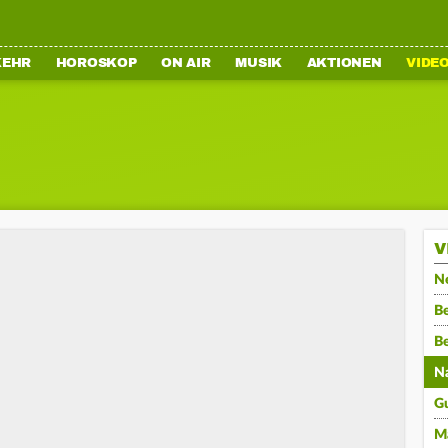
KEHR
HOROSKOP
ON AIR
MUSIK
AKTIONEN
VIDE
V
N
Be
B
N
G
M