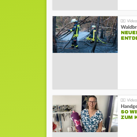
Waldbr
NEUE
ENTD
Handge
SO WI
ZUM 