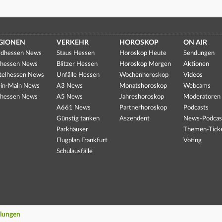
GIONEN
VERKEHR
HOROSKOP
ON AIR
dhessen News
Staus Hessen
Horoskop Heute
Sendungen
hessen News
Blitzer Hessen
Horoskop Morgen
Aktionen
telhessen News
Unfälle Hessen
Wochenhoroskop
Videos
in-Main News
A3 News
Monatshoroskop
Webcams
hessen News
A5 News
Jahreshoroskop
Moderatoren
A661 News
Partnerhoroskop
Podcasts
Günstig tanken
Aszendent
News-Podcas
Parkhäuser
Themen-Tick
Flugplan Frankfurt
Voting
Schulausfälle
llungen