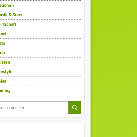
ktionen
sik & Stars
rtschaft
ort
uto
ino
issen
festyle
ise
aming