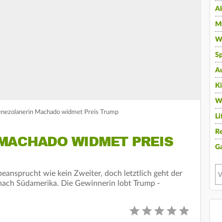
A
Mu
Wi
Sp
A
K
W
Venezolanerin Machado widmet Preis Trump
Li
Re
MACHADO WIDMET PREIS
G
beansprucht wie kein Zweiter, doch letztlich geht der
e nach Südamerika. Die Gewinnerin lobt Trump -