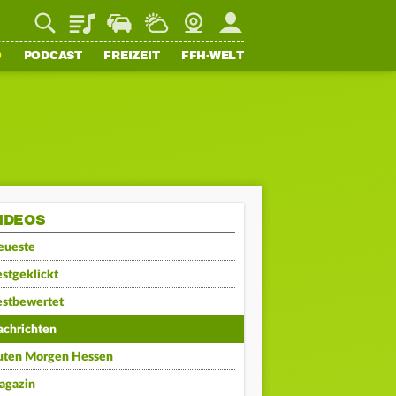
Playlist
Staupilot
Wetter
Webcam
Mein FFH
O
PODCAST
FREIZEIT
FFH-WELT
IDEOS
eueste
stgeklickt
estbewertet
achrichten
uten Morgen Hessen
agazin