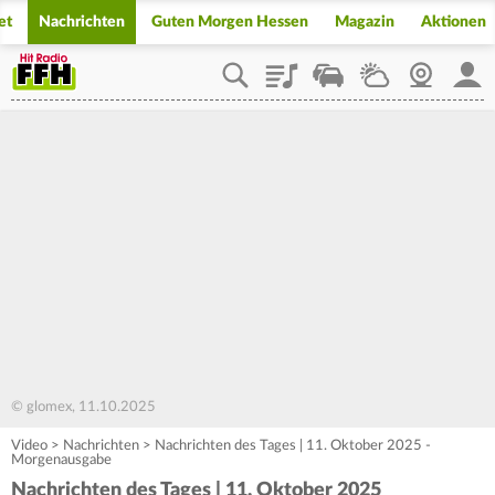
et
Nachrichten
Guten Morgen Hessen
Magazin
Aktionen
Playlist
Staupilot
Wetter
Webcam
Mein
© glomex, 11.10.2025
Video
>
Nachrichten
>
Nachrichten des Tages | 11. Oktober 2025 -
Morgenausgabe
Nachrichten des Tages | 11. Oktober 2025