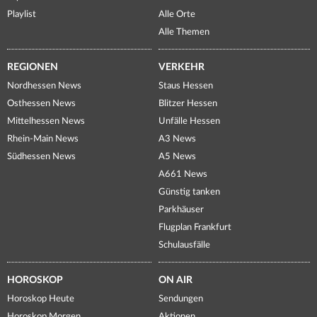
Playlist
Alle Orte
Alle Themen
REGIONEN
VERKEHR
Nordhessen News
Staus Hessen
Osthessen News
Blitzer Hessen
Mittelhessen News
Unfälle Hessen
Rhein-Main News
A3 News
Südhessen News
A5 News
A661 News
Günstig tanken
Parkhäuser
Flugplan Frankfurt
Schulausfälle
HOROSKOP
ON AIR
Horoskop Heute
Sendungen
Horoskop Morgen
Aktionen