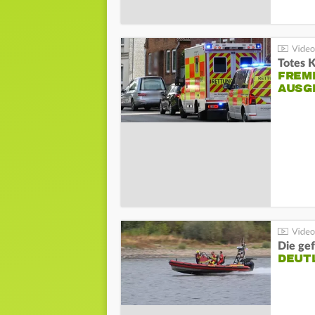
Totes 
FREM
AUSG
Die gef
DEUT