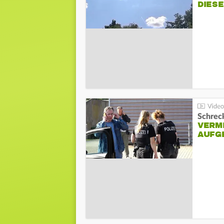
DIES
Schreck
VERM
AUFG