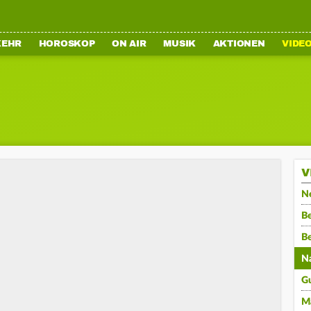
KEHR
HOROSKOP
ON AIR
MUSIK
AKTIONEN
VIDE
V
N
Be
B
N
G
M