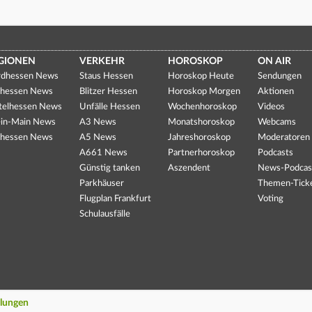
GIONEN
VERKEHR
HOROSKOP
ON AIR
dhessen News
Staus Hessen
Horoskop Heute
Sendungen
hessen News
Blitzer Hessen
Horoskop Morgen
Aktionen
telhessen News
Unfälle Hessen
Wochenhoroskop
Videos
in-Main News
A3 News
Monatshoroskop
Webcams
hessen News
A5 News
Jahreshoroskop
Moderatoren
A661 News
Partnerhoroskop
Podcasts
Günstig tanken
Aszendent
News-Podcas
Parkhäuser
Themen-Tick
Flugplan Frankfurt
Voting
Schulausfälle
llungen