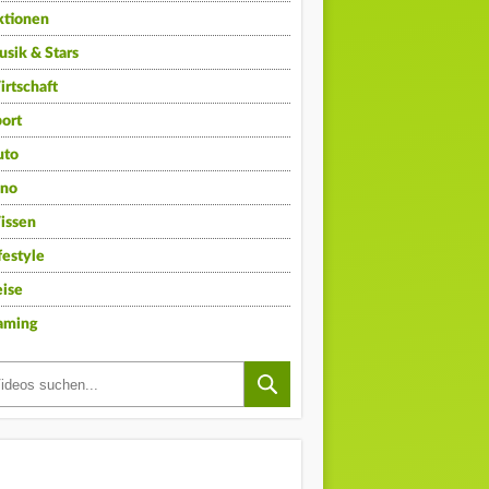
ktionen
sik & Stars
rtschaft
ort
uto
ino
issen
festyle
ise
aming