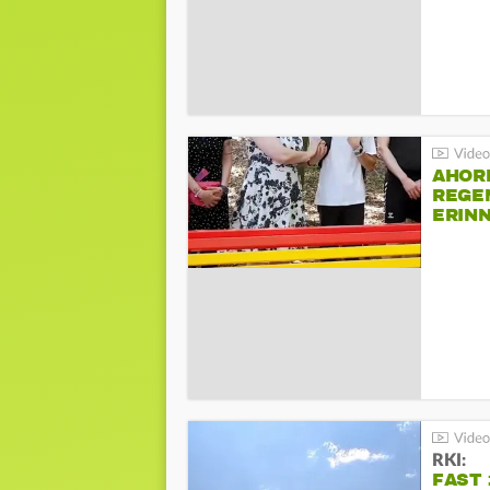
AHOR
REGE
ERIN
BEIM 
RKI:
FAST 