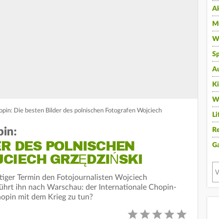
A
Mu
Wi
Sp
A
K
W
pin: Die besten Bilder des polnischen Fotografen Wojciech
Li
in:
Re
ER DES POLNISCHEN
G
CIECH GRZĘDZIŃSKI
htiger Termin den Fotojournalisten Wojciech
ührt ihn nach Warschau: der Internationale Chopin-
opin mit dem Krieg zu tun?