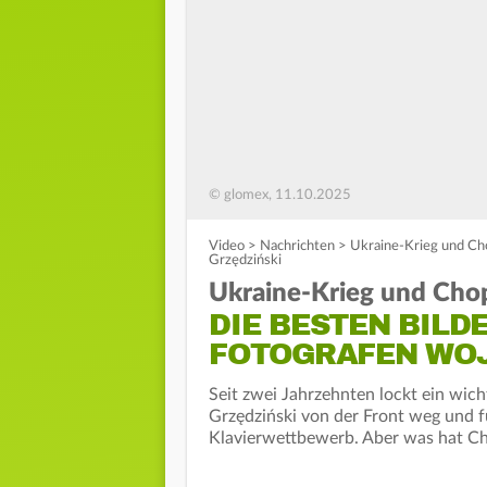
© glomex, 11.10.2025
Video
>
Nachrichten
>
Ukraine-Krieg und Cho
Grzędziński
Ukraine-Krieg und Chop
DIE BESTEN BILD
FOTOGRAFEN WOJ
Seit zwei Jahrzehnten lockt ein wic
Grzędziński von der Front weg und f
Klavierwettbewerb. Aber was hat Ch