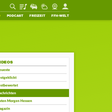
Playlist
Staupilot
Wetter
Webcam
Mein FFH
O
PODCAST
FREIZEIT
FFH-WELT
IDEOS
eueste
stgeklickt
estbewertet
achrichten
uten Morgen Hessen
agazin