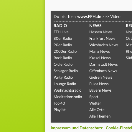
Du bist hier:
www.FFH.de
>>>
Video
RADIO
NEWS
RE
FFH Live
Hessen News
Nor
80er Radio
Frankfurt News
Ost
90er Radio
Wiesbaden News
Mit
2000er Radio
Mainz News
Rhe
Rock Radio
Kassel News
Süd
Oldie Radio
Darmstadt News
Schlager Radio
Offenbach News
Party Radio
Gießen News
Lounge Radio
Fulda News
Weihnachtsradio
Bayern News
Meditationsradio
Sport
Top 40
Wetter
Playlist
Alle Orte
Alle Themen
Impressum und Datenschutz
Cookie-Einste