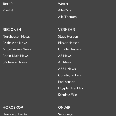
Top 40
Wetter
Playlist
Alle Orte
Alle Themen
REGIONEN
VERKEHR
Nordhessen News
Staus Hessen
Osthessen News
Blitzer Hessen
Mittelhessen News
Unfälle Hessen
Rhein-Main News
A3 News
Südhessen News
A5 News
A661 News
Günstig tanken
Parkhäuser
Flugplan Frankfurt
Schulausfälle
HOROSKOP
ON AIR
Horoskop Heute
Sendungen