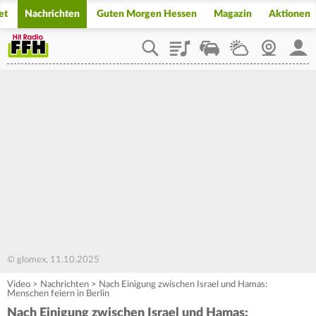
et
Nachrichten
Guten Morgen Hessen
Magazin
Aktionen
Playlist
Staupilot
Wetter
Webcam
Mein
© glomex, 11.10.2025
Video
>
Nachrichten
>
Nach Einigung zwischen Israel und Hamas:
Menschen feiern in Berlin
Nach Einigung zwischen Israel und Hamas: