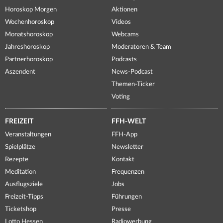
Horoskop Morgen
Aktionen
Wochenhoroskop
Videos
Monatshoroskop
Webcams
Jahreshoroskop
Moderatoren & Team
Partnerhoroskop
Podcasts
Aszendent
News-Podcast
Themen-Ticker
Voting
FREIZEIT
FFH-WELT
Veranstaltungen
FFH-App
Spielplätze
Newsletter
Rezepte
Kontakt
Meditation
Frequenzen
Ausflugsziele
Jobs
Freizeit-Tipps
Führungen
Ticketshop
Presse
Lotto Hessen
Radiowerbung