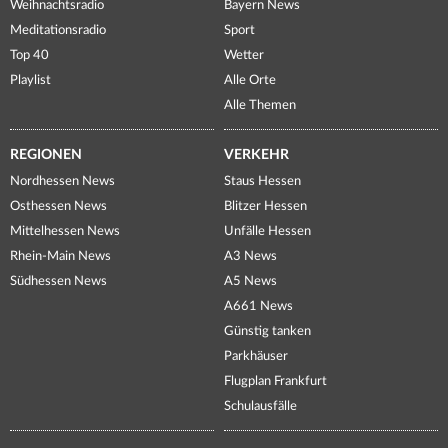
Weihnachtsradio
Bayern News
Meditationsradio
Sport
Top 40
Wetter
Playlist
Alle Orte
Alle Themen
REGIONEN
VERKEHR
Nordhessen News
Staus Hessen
Osthessen News
Blitzer Hessen
Mittelhessen News
Unfälle Hessen
Rhein-Main News
A3 News
Südhessen News
A5 News
A661 News
Günstig tanken
Parkhäuser
Flugplan Frankfurt
Schulausfälle