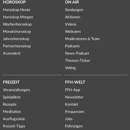
HOROSKOP
ON AIR
Horoskop Heute
Sendungen
Horoskop Morgen
Aktionen
Wochenhoroskop
Videos
Monatshoroskop
Webcams
Jahreshoroskop
Moderatoren & Team
Partnerhoroskop
Podcasts
Aszendent
News-Podcast
Themen-Ticker
Voting
FREIZEIT
FFH-WELT
Veranstaltungen
FFH-App
Spielplätze
Newsletter
Rezepte
Kontakt
Meditation
Frequenzen
Ausflugsziele
Jobs
Freizeit-Tipps
Führungen