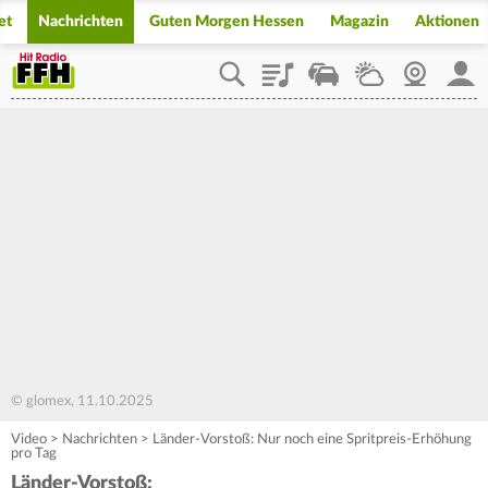
et
Nachrichten
Guten Morgen Hessen
Magazin
Aktionen
Playlist
Staupilot
Wetter
Webcam
Mein
© glomex, 11.10.2025
Video
>
Nachrichten
>
Länder-Vorstoß: Nur noch eine Spritpreis-Erhöhung
pro Tag
Länder-Vorstoß: