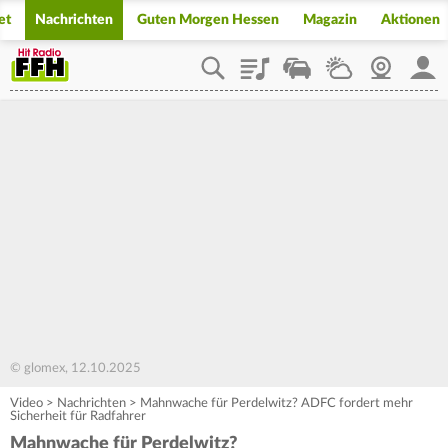
et
Nachrichten
Guten Morgen Hessen
Magazin
Aktionen
Playlist
Staupilot
Wetter
Webcam
Mein
© glomex, 12.10.2025
Video
>
Nachrichten
>
Mahnwache für Perdelwitz? ADFC fordert mehr
Sicherheit für Radfahrer
Mahnwache für Perdelwitz?