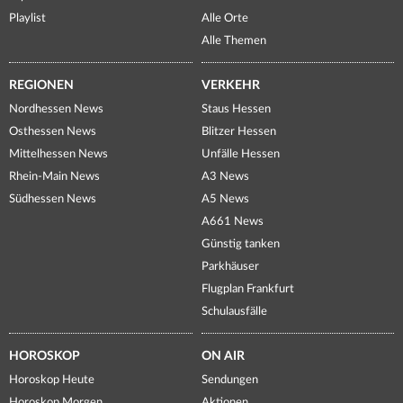
Playlist
Alle Orte
Alle Themen
REGIONEN
VERKEHR
Nordhessen News
Staus Hessen
Osthessen News
Blitzer Hessen
Mittelhessen News
Unfälle Hessen
Rhein-Main News
A3 News
Südhessen News
A5 News
A661 News
Günstig tanken
Parkhäuser
Flugplan Frankfurt
Schulausfälle
HOROSKOP
ON AIR
Horoskop Heute
Sendungen
Horoskop Morgen
Aktionen