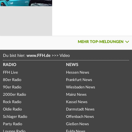
MEHR TOP-MELDUNGEN
Du bist hier:
www.FFH.de
>>>
Video
RADIO
NEWS
FFH Live
Hessen News
80er Radio
Frankfurt News
90er Radio
Wiesbaden News
2000er Radio
Mainz News
Rock Radio
Kassel News
Oldie Radio
Darmstadt News
Schlager Radio
Offenbach News
Party Radio
Gießen News
Lounge Radio
Fulda News