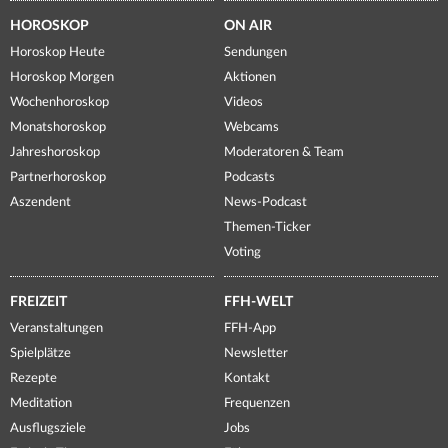
HOROSKOP
ON AIR
Horoskop Heute
Sendungen
Horoskop Morgen
Aktionen
Wochenhoroskop
Videos
Monatshoroskop
Webcams
Jahreshoroskop
Moderatoren & Team
Partnerhoroskop
Podcasts
Aszendent
News-Podcast
Themen-Ticker
Voting
FREIZEIT
FFH-WELT
Veranstaltungen
FFH-App
Spielplätze
Newsletter
Rezepte
Kontakt
Meditation
Frequenzen
Ausflugsziele
Jobs