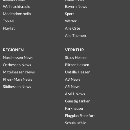
Weihnachtsradio
Bayern News
Meditationsradio
Sport
Top 40
Wetter
Playlist
Alle Orte
Alle Themen
REGIONEN
VERKEHR
Nordhessen News
Staus Hessen
Osthessen News
Blitzer Hessen
Mittelhessen News
Unfälle Hessen
Rhein-Main News
A3 News
Südhessen News
A5 News
A661 News
Günstig tanken
Parkhäuser
Flugplan Frankfurt
Schulausfälle