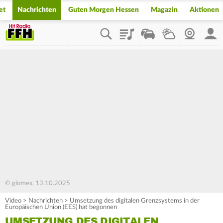
et
Nachrichten
Guten Morgen Hessen
Magazin
Aktionen
Playlist
Staupilot
Wetter
Webcam
Mein
© glomex, 13.10.2025
Video
>
Nachrichten
>
Umsetzung des digitalen Grenzsystems in der
Europäischen Union (EES) hat begonnen
UMSETZUNG DES DIGITALEN