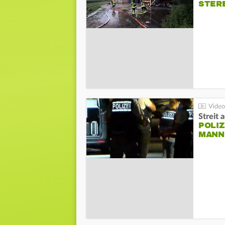
STER
Streit 
POLIZ
ANN I