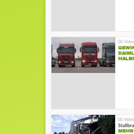
GEWI
DAIM
HALB
Stallbr
MEHR 