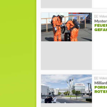
Mysteri
FEUE
GEFA
Millia
PORSC
ROTE