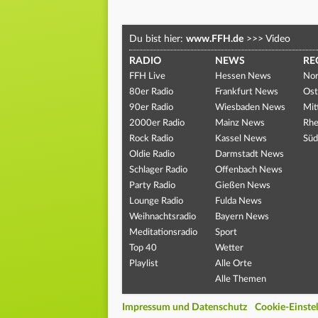
Du bist hier:
www.FFH.de
>>>
Video
RADIO
NEWS
RE
FFH Live
Hessen News
Nor
80er Radio
Frankfurt News
Ost
90er Radio
Wiesbaden News
Mit
2000er Radio
Mainz News
Rhe
Rock Radio
Kassel News
Süd
Oldie Radio
Darmstadt News
Schlager Radio
Offenbach News
Party Radio
Gießen News
Lounge Radio
Fulda News
Weihnachtsradio
Bayern News
Meditationsradio
Sport
Top 40
Wetter
Playlist
Alle Orte
Alle Themen
Impressum und Datenschutz
Cookie-Einste