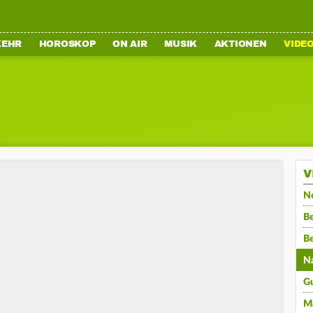
KEHR
HOROSKOP
ON AIR
MUSIK
AKTIONEN
VIDE
V
N
Be
B
N
G
M