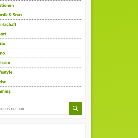
ktionen
sik & Stars
rtschaft
ort
uto
ino
issen
festyle
ise
aming