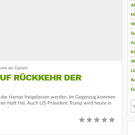
A
Mu
Wi
Sp
A
K
W
kkehr der Geiseln
Li
AUF RÜCKKEHR DER
Re
G
eln der Hamas freigelassen werden. Im Gegenzug kommen
cher Haft frei. Auch US-Präsident Trump wird heute in