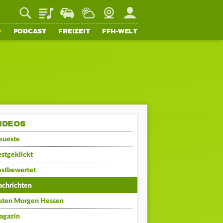
Playlist
Staupilot
Wetter
Webcam
Mein FFH
O
PODCAST
FREIZEIT
FFH-WELT
IDEOS
eueste
stgeklickt
estbewertet
achrichten
uten Morgen Hessen
agazin