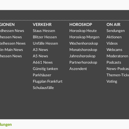
GIONEN
VERKEHR
HOROSKOP
ON AIR
dhessen News
Staus Hessen
Horoskop Heute
Sendungen
hessen News
Blitzer Hessen
Horoskop Morgen
Aktionen
telhessen News
Unfälle Hessen
Wochenhoroskop
Videos
in-Main News
A3 News
Monatshoroskop
Webcams
hessen News
A5 News
Jahreshoroskop
Moderatoren
A661 News
Partnerhoroskop
Podcasts
Günstig tanken
Aszendent
News-Podcas
Parkhäuser
Themen-Tick
Flugplan Frankfurt
Voting
Schulausfälle
llungen