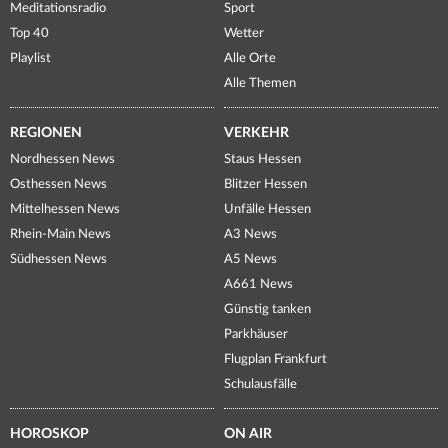
Meditationsradio
Sport
Top 40
Wetter
Playlist
Alle Orte
Alle Themen
REGIONEN
VERKEHR
Nordhessen News
Staus Hessen
Osthessen News
Blitzer Hessen
Mittelhessen News
Unfälle Hessen
Rhein-Main News
A3 News
Südhessen News
A5 News
A661 News
Günstig tanken
Parkhäuser
Flugplan Frankfurt
Schulausfälle
HOROSKOP
ON AIR