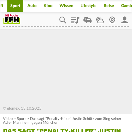
ft
Sport
Auto
Kino
Wissen
Lifestyle
Reise
Gami
Playlist
Staupilot
Wetter
Webcam
Mein
© glomex, 13.10.2025
Video
>
Sport
>
Das sagt "Penalty-Killer" Justin Schütz zum Sieg seiner
Adler Mannheim gegen München
DAS SAGT "PENALTY-KILLER" JUSTIN