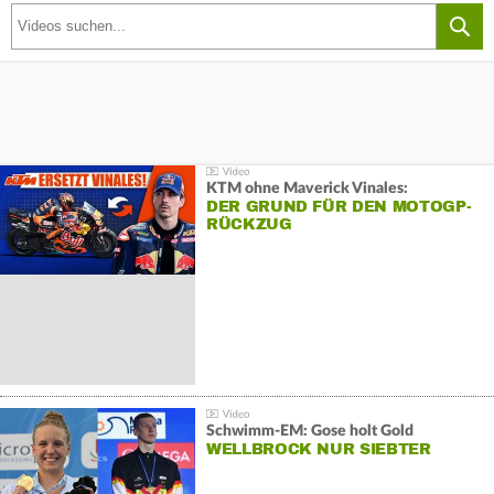
KTM ohne Maverick Vinales:
DER GRUND FÜR DEN MOTOGP-
RÜCKZUG
Schwimm-EM: Gose holt Gold
WELLBROCK NUR SIEBTER