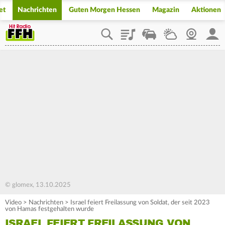
et
Nachrichten
Guten Morgen Hessen
Magazin
Aktionen
Playlist
Staupilot
Wetter
Webcam
Mein
© glomex, 13.10.2025
Video
>
Nachrichten
>
Israel feiert Freilassung von Soldat, der seit 2023
von Hamas festgehalten wurde
ISRAEL FEIERT FREILASSUNG VON