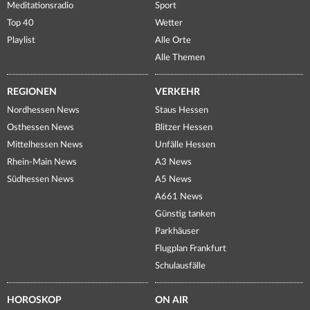
Meditationsradio
Sport
Top 40
Wetter
Playlist
Alle Orte
Alle Themen
REGIONEN
VERKEHR
Nordhessen News
Staus Hessen
Osthessen News
Blitzer Hessen
Mittelhessen News
Unfälle Hessen
Rhein-Main News
A3 News
Südhessen News
A5 News
A661 News
Günstig tanken
Parkhäuser
Flugplan Frankfurt
Schulausfälle
HOROSKOP
ON AIR