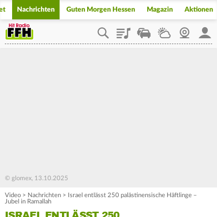
et
Nachrichten
Guten Morgen Hessen
Magazin
Aktionen
Playlist
Staupilot
Wetter
Webcam
Mein
© glomex, 13.10.2025
Video
>
Nachrichten
>
Israel entlässt 250 palästinensische Häftlinge –
Jubel in Ramallah
ISRAEL ENTLÄSST 250