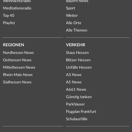
Weihnachtsradio
Bayern News
Meditationsradio
Sport
Top 40
Wetter
Playlist
Alle Orte
Alle Themen
REGIONEN
VERKEHR
Nordhessen News
Staus Hessen
Osthessen News
Blitzer Hessen
Mittelhessen News
Unfälle Hessen
Rhein-Main News
A3 News
Südhessen News
A5 News
A661 News
Günstig tanken
Parkhäuser
Flugplan Frankfurt
Schulausfälle