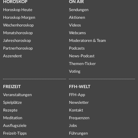
HOROSKOP
ON AIR
Horoskop Heute
Sendungen
Horoskop Morgen
Aktionen
Wochenhoroskop
Videos
Monatshoroskop
Webcams
Jahreshoroskop
Moderatoren & Team
Partnerhoroskop
Podcasts
Aszendent
News-Podcast
Themen-Ticker
Voting
FREIZEIT
FFH-WELT
Veranstaltungen
FFH-App
Spielplätze
Newsletter
Rezepte
Kontakt
Meditation
Frequenzen
Ausflugsziele
Jobs
Freizeit-Tipps
Führungen