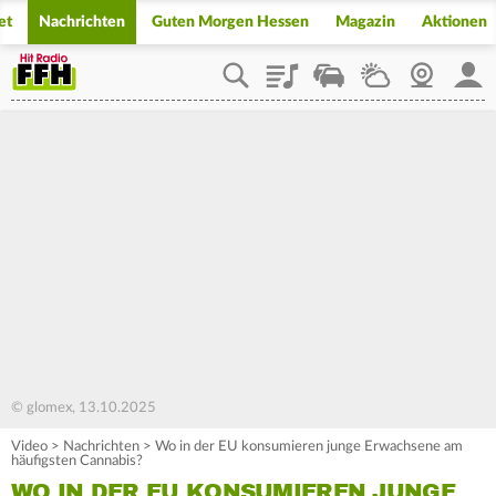
et
Nachrichten
Guten Morgen Hessen
Magazin
Aktionen
Playlist
Staupilot
Wetter
Webcam
Mein
© glomex, 13.10.2025
Video
>
Nachrichten
>
Wo in der EU konsumieren junge Erwachsene am
häufigsten Cannabis?
WO IN DER EU KONSUMIEREN JUNGE