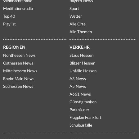
Weihnachtsradio
Bayern News
Meditationsradio
Sport
Top 40
Wetter
Playlist
Alle Orte
Alle Themen
REGIONEN
VERKEHR
Nordhessen News
Staus Hessen
Osthessen News
Blitzer Hessen
Mittelhessen News
Unfälle Hessen
Rhein-Main News
A3 News
Südhessen News
A5 News
A661 News
Günstig tanken
Parkhäuser
Flugplan Frankfurt
Schulausfälle