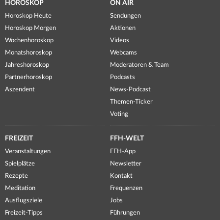
HOROSKOP
ON AIR
Horoskop Heute
Sendungen
Horoskop Morgen
Aktionen
Wochenhoroskop
Videos
Monatshoroskop
Webcams
Jahreshoroskop
Moderatoren & Team
Partnerhoroskop
Podcasts
Aszendent
News-Podcast
Themen-Ticker
Voting
FREIZEIT
FFH-WELT
Veranstaltungen
FFH-App
Spielplätze
Newsletter
Rezepte
Kontakt
Meditation
Frequenzen
Ausflugsziele
Jobs
Freizeit-Tipps
Führungen