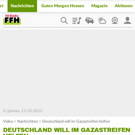
et
Nachrichten
Guten Morgen Hessen
Magazin
Aktionen
Playlist
Staupilot
Wetter
Webcam
Mein
© glomex, 13.10.2025
Video
>
Nachrichten
>
Deutschland will im Gazastreifen helfen
DEUTSCHLAND WILL IM GAZASTREIFEN