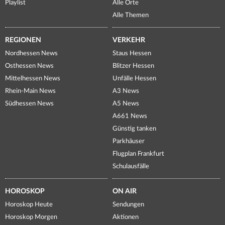
Playlist
Alle Orte
Alle Themen
REGIONEN
VERKEHR
Nordhessen News
Staus Hessen
Osthessen News
Blitzer Hessen
Mittelhessen News
Unfälle Hessen
Rhein-Main News
A3 News
Südhessen News
A5 News
A661 News
Günstig tanken
Parkhäuser
Flugplan Frankfurt
Schulausfälle
HOROSKOP
ON AIR
Horoskop Heute
Sendungen
Horoskop Morgen
Aktionen