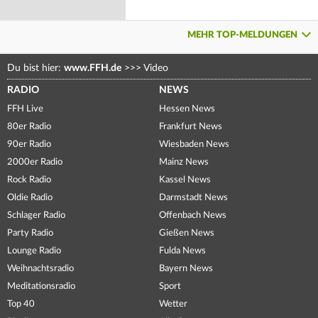
MEHR TOP-MELDUNGEN
Du bist hier:
www.FFH.de
>>>
Video
RADIO
NEWS
FFH Live
Hessen News
80er Radio
Frankfurt News
90er Radio
Wiesbaden News
2000er Radio
Mainz News
Rock Radio
Kassel News
Oldie Radio
Darmstadt News
Schlager Radio
Offenbach News
Party Radio
Gießen News
Lounge Radio
Fulda News
Weihnachtsradio
Bayern News
Meditationsradio
Sport
Top 40
Wetter