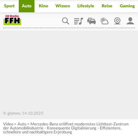
Sport
Auto
Kino
Wissen
Lifestyle
Reise
Gaming
Playlist
Staupilot
Wetter
Webcam
Mein
© glomex, 14.10.2025
Video
>
Auto
>
Mercedes-Benz eröffnet modernstes Lichttest-Zentrum
der Automobilindustrie - Konsequente Digitalisierung - Effizientere,
schnellere und nachhaltigere Erprobung