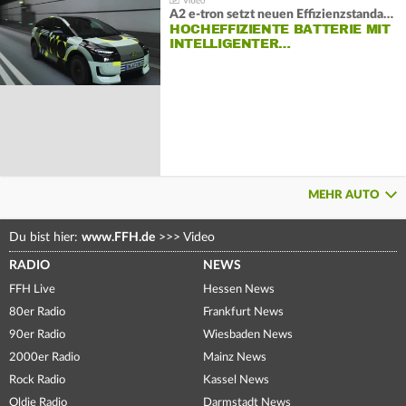
A2 e-tron setzt neuen Effizienzstandard bei Audi
HOCHEFFIZIENTE BATTERIE MIT
INTELLIGENTER…
MEHR AUTO
Du bist hier:
www.FFH.de
>>>
Video
RADIO
NEWS
FFH Live
Hessen News
80er Radio
Frankfurt News
90er Radio
Wiesbaden News
2000er Radio
Mainz News
Rock Radio
Kassel News
Oldie Radio
Darmstadt News