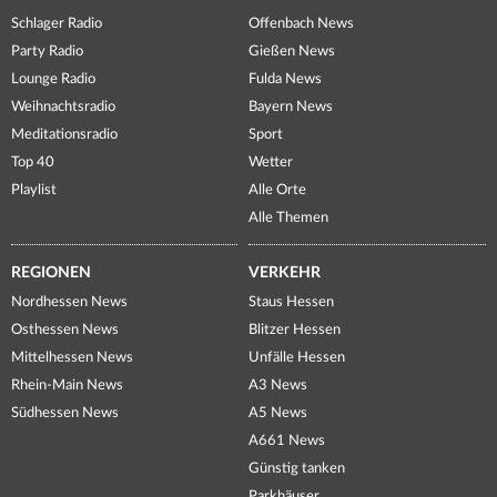
Schlager Radio
Offenbach News
Party Radio
Gießen News
Lounge Radio
Fulda News
Weihnachtsradio
Bayern News
Meditationsradio
Sport
Top 40
Wetter
Playlist
Alle Orte
Alle Themen
REGIONEN
VERKEHR
Nordhessen News
Staus Hessen
Osthessen News
Blitzer Hessen
Mittelhessen News
Unfälle Hessen
Rhein-Main News
A3 News
Südhessen News
A5 News
A661 News
Günstig tanken
Parkhäuser