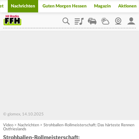
et
Nachrichten
Guten Morgen Hessen
Magazin
Aktionen
Playlist
Staupilot
Wetter
Webcam
Mein
© glomex, 14.10.2025
Video
>
Nachrichten
>
Strohballen-Rollmeisterschaft: Das härteste Rennen
Ostfrieslands
Strohballen-Rollmeisterschaft: