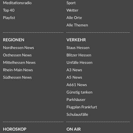
Meditationsradio
Sport
Top 40
Wetter
Playlist
Alle Orte
Alle Themen
REGIONEN
VERKEHR
Nordhessen News
Staus Hessen
Osthessen News
Blitzer Hessen
Mittelhessen News
Unfälle Hessen
Rhein-Main News
A3 News
Südhessen News
A5 News
A661 News
Günstig tanken
Parkhäuser
Flugplan Frankfurt
Schulausfälle
HOROSKOP
ON AIR