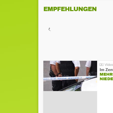
EMPFEHLUNGEN
Im Zen
MEHR
NIED