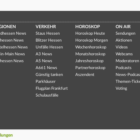
GIONEN
VERKEHR
HOROSKOP
ON AIR
dhessen News
Staus Hessen
Horoskop Heute
Sendungen
hessen News
Blitzer Hessen
Horoskop Morgen
Aktionen
telhessen News
Unfälle Hessen
Wochenhoroskop
Videos
in-Main News
A3 News
Monatshoroskop
Webcams
hessen News
A5 News
Jahreshoroskop
Moderatoren
A661 News
Partnerhoroskop
Podcasts
Günstig tanken
Aszendent
News-Podcas
Parkhäuser
Themen-Tick
Flugplan Frankfurt
Voting
Schulausfälle
llungen