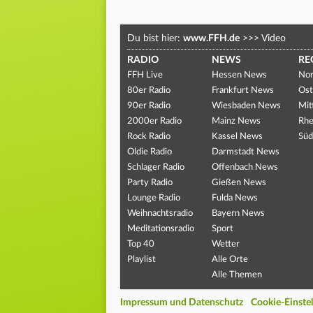
Du bist hier:
www.FFH.de
>>>
Video
RADIO
NEWS
RE
FFH Live
Hessen News
Nor
80er Radio
Frankfurt News
Ost
90er Radio
Wiesbaden News
Mit
2000er Radio
Mainz News
Rhe
Rock Radio
Kassel News
Süd
Oldie Radio
Darmstadt News
Schlager Radio
Offenbach News
Party Radio
Gießen News
Lounge Radio
Fulda News
Weihnachtsradio
Bayern News
Meditationsradio
Sport
Top 40
Wetter
Playlist
Alle Orte
Alle Themen
Impressum und Datenschutz
Cookie-Einste