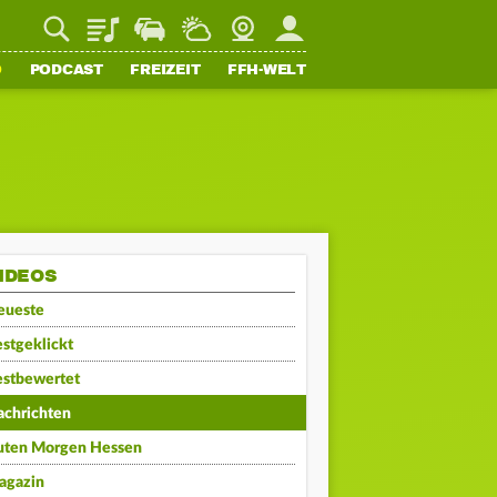
Playlist
Staupilot
Wetter
Webcam
Mein FFH
O
PODCAST
FREIZEIT
FFH-WELT
IDEOS
eueste
stgeklickt
estbewertet
achrichten
uten Morgen Hessen
agazin