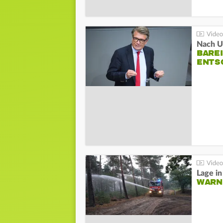
Nach Un
BAREI
NTSC
WARN