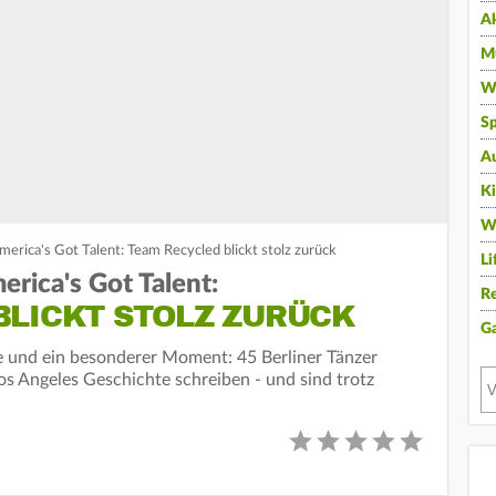
A
Mu
Wi
Sp
A
K
W
merica's Got Talent: Team Recycled blickt stolz zurück
Li
rica's Got Talent:
Re
BLICKT STOLZ ZURÜCK
G
e und ein besonderer Moment: 45 Berliner Tänzer
os Angeles Geschichte schreiben - und sind trotz