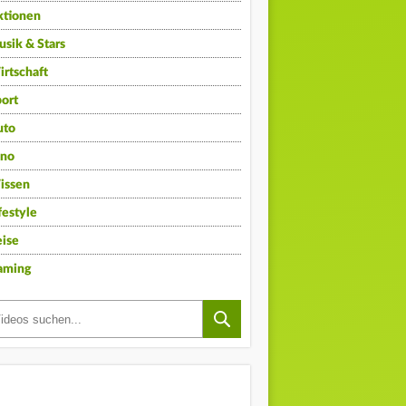
ktionen
sik & Stars
rtschaft
ort
uto
ino
issen
festyle
ise
aming