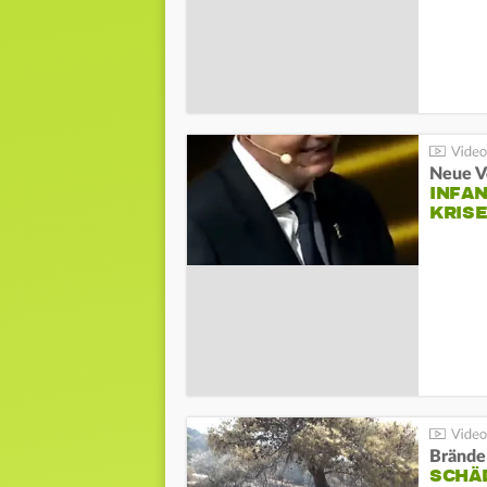
Neue V
INFA
KRIS
Brände
SCHÄ