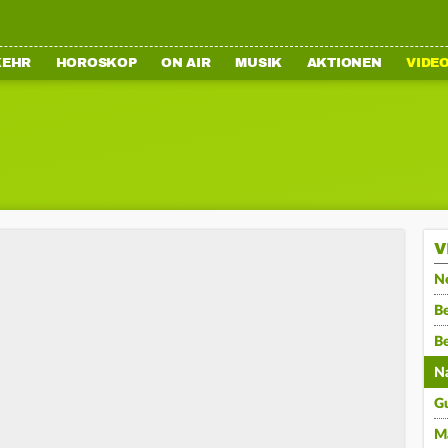
KEHR
HOROSKOP
ON AIR
MUSIK
AKTIONEN
VIDE
V
N
Be
B
N
G
M