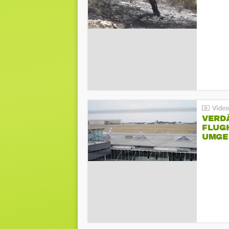
VERD
FLUGH
UMGE