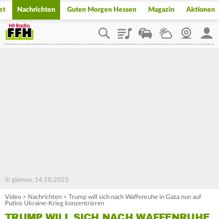
et
Nachrichten
Guten Morgen Hessen
Magazin
Aktionen
Playlist
Staupilot
Wetter
Webcam
Mein
© glomex, 14.10.2025
Video
>
Nachrichten
>
Trump will sich nach Waffenruhe in Gaza nun auf
Putins Ukraine-Krieg konzentrieren
TRUMP WILL SICH NACH WAFFENRUHE