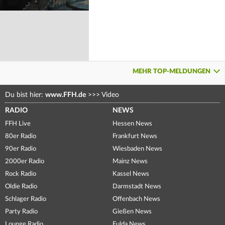
MEHR TOP-MELDUNGEN
Du bist hier:
www.FFH.de
>>>
Video
RADIO
NEWS
FFH Live
Hessen News
80er Radio
Frankfurt News
90er Radio
Wiesbaden News
2000er Radio
Mainz News
Rock Radio
Kassel News
Oldie Radio
Darmstadt News
Schlager Radio
Offenbach News
Party Radio
Gießen News
Lounge Radio
Fulda News