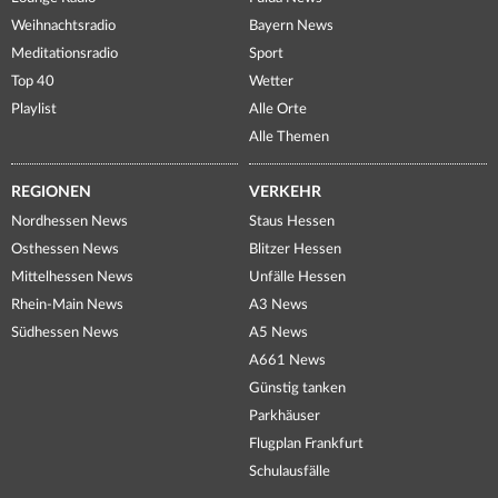
Weihnachtsradio
Bayern News
Meditationsradio
Sport
Top 40
Wetter
Playlist
Alle Orte
Alle Themen
REGIONEN
VERKEHR
Nordhessen News
Staus Hessen
Osthessen News
Blitzer Hessen
Mittelhessen News
Unfälle Hessen
Rhein-Main News
A3 News
Südhessen News
A5 News
A661 News
Günstig tanken
Parkhäuser
Flugplan Frankfurt
Schulausfälle