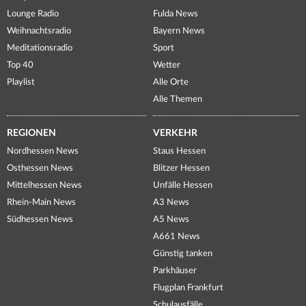
Lounge Radio
Fulda News
Weihnachtsradio
Bayern News
Meditationsradio
Sport
Top 40
Wetter
Playlist
Alle Orte
Alle Themen
REGIONEN
VERKEHR
Nordhessen News
Staus Hessen
Osthessen News
Blitzer Hessen
Mittelhessen News
Unfälle Hessen
Rhein-Main News
A3 News
Südhessen News
A5 News
A661 News
Günstig tanken
Parkhäuser
Flugplan Frankfurt
Schulausfälle