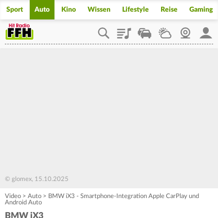
Sport
Auto
Kino
Wissen
Lifestyle
Reise
Gaming
Playlist
Staupilot
Wetter
Webcam
Mein
© glomex, 15.10.2025
Video
>
Auto
>
BMW iX3 - Smartphone-Integration Apple CarPlay und
Android Auto
BMW iX3