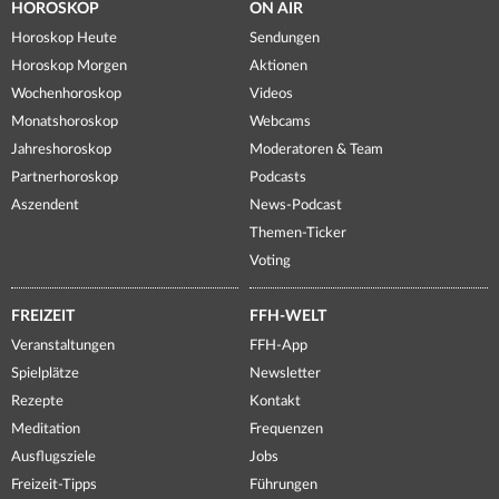
HOROSKOP
ON AIR
Horoskop Heute
Sendungen
Horoskop Morgen
Aktionen
Wochenhoroskop
Videos
Monatshoroskop
Webcams
Jahreshoroskop
Moderatoren & Team
Partnerhoroskop
Podcasts
Aszendent
News-Podcast
Themen-Ticker
Voting
FREIZEIT
FFH-WELT
Veranstaltungen
FFH-App
Spielplätze
Newsletter
Rezepte
Kontakt
Meditation
Frequenzen
Ausflugsziele
Jobs
Freizeit-Tipps
Führungen