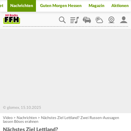
et
Nachrichten
Guten Morgen Hessen
Magazin
Aktionen
Playlist
Staupilot
Wetter
Webcam
Mein
© glomex, 15.10.2025
Video
>
Nachrichten
>
Nächstes Ziel Lettland? Zwei Russen-Aussagen
lassen Böses erahnen
Nächstes Ziel Lettland?