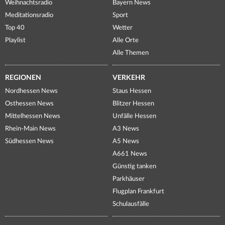
Weihnachtsradio
Bayern News
Meditationsradio
Sport
Top 40
Wetter
Playlist
Alle Orte
Alle Themen
REGIONEN
VERKEHR
Nordhessen News
Staus Hessen
Osthessen News
Blitzer Hessen
Mittelhessen News
Unfälle Hessen
Rhein-Main News
A3 News
Südhessen News
A5 News
A661 News
Günstig tanken
Parkhäuser
Flugplan Frankfurt
Schulausfälle