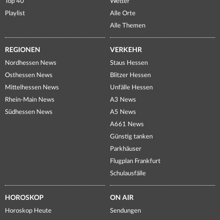
Top 40
Wetter
Playlist
Alle Orte
Alle Themen
REGIONEN
VERKEHR
Nordhessen News
Staus Hessen
Osthessen News
Blitzer Hessen
Mittelhessen News
Unfälle Hessen
Rhein-Main News
A3 News
Südhessen News
A5 News
A661 News
Günstig tanken
Parkhäuser
Flugplan Frankfurt
Schulausfälle
HOROSKOP
ON AIR
Horoskop Heute
Sendungen