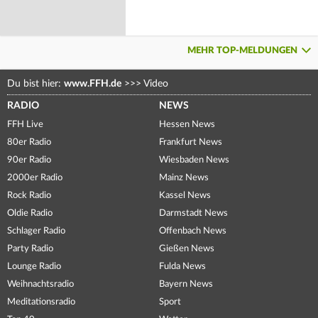
MEHR TOP-MELDUNGEN
Du bist hier:
www.FFH.de
>>>
Video
RADIO
NEWS
FFH Live
Hessen News
80er Radio
Frankfurt News
90er Radio
Wiesbaden News
2000er Radio
Mainz News
Rock Radio
Kassel News
Oldie Radio
Darmstadt News
Schlager Radio
Offenbach News
Party Radio
Gießen News
Lounge Radio
Fulda News
Weihnachtsradio
Bayern News
Meditationsradio
Sport