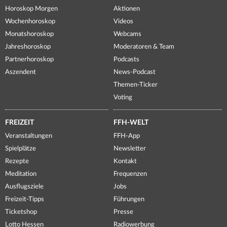
Horoskop Morgen
Aktionen
Wochenhoroskop
Videos
Monatshoroskop
Webcams
Jahreshoroskop
Moderatoren & Team
Partnerhoroskop
Podcasts
Aszendent
News-Podcast
Themen-Ticker
Voting
FREIZEIT
FFH-WELT
Veranstaltungen
FFH-App
Spielplätze
Newsletter
Rezepte
Kontakt
Meditation
Frequenzen
Ausflugsziele
Jobs
Freizeit-Tipps
Führungen
Ticketshop
Presse
Lotto Hessen
Radiowerbung