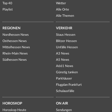
Top 40
Wetter
Playlist
Alle Orte
Alle Themen
REGIONEN
VERKEHR
Nordhessen News
Staus Hessen
Osthessen News
Blitzer Hessen
Mittelhessen News
Unfälle Hessen
Rhein-Main News
A3 News
Südhessen News
A5 News
A661 News
Günstig tanken
Parkhäuser
Flugplan Frankfurt
Schulausfälle
HOROSKOP
ON AIR
Horoskop Heute
Sendungen