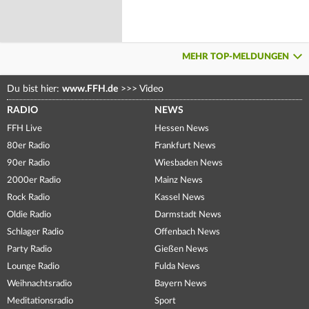
MEHR TOP-MELDUNGEN
Du bist hier:
www.FFH.de
>>>
Video
RADIO
NEWS
FFH Live
Hessen News
80er Radio
Frankfurt News
90er Radio
Wiesbaden News
2000er Radio
Mainz News
Rock Radio
Kassel News
Oldie Radio
Darmstadt News
Schlager Radio
Offenbach News
Party Radio
Gießen News
Lounge Radio
Fulda News
Weihnachtsradio
Bayern News
Meditationsradio
Sport