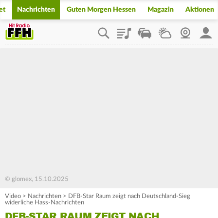
et
Nachrichten
Guten Morgen Hessen
Magazin
Aktionen
Playlist
Staupilot
Wetter
Webcam
Mein
© glomex, 15.10.2025
Video
>
Nachrichten
>
DFB-Star Raum zeigt nach Deutschland-Sieg
widerliche Hass-Nachrichten
DFB-STAR RAUM ZEIGT NACH