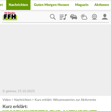
et
Nachrichten
Guten Morgen Hessen
Magazin
Aktionen
Playlist
Staupilot
Wetter
Webcam
Mein
© glomex, 15.10.2025
Video
>
Nachrichten
>
Kurz erklärt: Wissenswertes zur Aktivrente
Kurz erklärt: