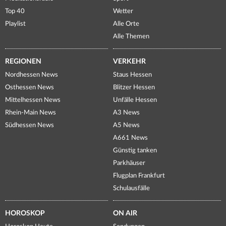
Top 40
Wetter
Playlist
Alle Orte
Alle Themen
REGIONEN
VERKEHR
Nordhessen News
Staus Hessen
Osthessen News
Blitzer Hessen
Mittelhessen News
Unfälle Hessen
Rhein-Main News
A3 News
Südhessen News
A5 News
A661 News
Günstig tanken
Parkhäuser
Flugplan Frankfurt
Schulausfälle
HOROSKOP
ON AIR