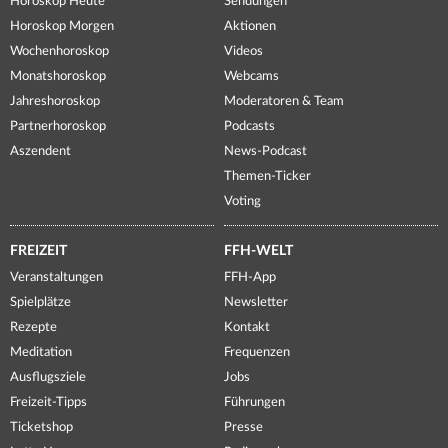
Horoskop Heute
Sendungen
Horoskop Morgen
Aktionen
Wochenhoroskop
Videos
Monatshoroskop
Webcams
Jahreshoroskop
Moderatoren & Team
Partnerhoroskop
Podcasts
Aszendent
News-Podcast
Themen-Ticker
Voting
FREIZEIT
FFH-WELT
Veranstaltungen
FFH-App
Spielplätze
Newsletter
Rezepte
Kontakt
Meditation
Frequenzen
Ausflugsziele
Jobs
Freizeit-Tipps
Führungen
Ticketshop
Presse