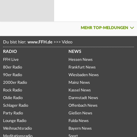
MEHR TOP-MELDUNGEN
Du bist hier:
www.FFH.de
>>>
Video
RADIO
NEWS
FFH Live
Hessen News
80er Radio
Frankfurt News
90er Radio
Wiesbaden News
2000er Radio
Mainz News
Rock Radio
Kassel News
Oldie Radio
Darmstadt News
Schlager Radio
Offenbach News
Party Radio
Gießen News
Lounge Radio
Fulda News
Weihnachtsradio
Bayern News
Meditationsradio
Sport