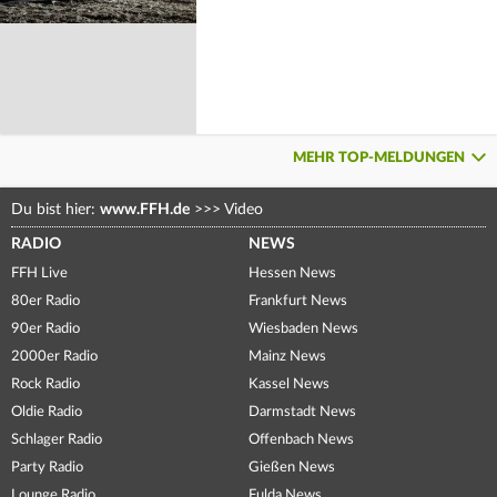
MEHR TOP-MELDUNGEN
Du bist hier:
www.FFH.de
>>>
Video
RADIO
NEWS
FFH Live
Hessen News
80er Radio
Frankfurt News
90er Radio
Wiesbaden News
2000er Radio
Mainz News
Rock Radio
Kassel News
Oldie Radio
Darmstadt News
Schlager Radio
Offenbach News
Party Radio
Gießen News
Lounge Radio
Fulda News