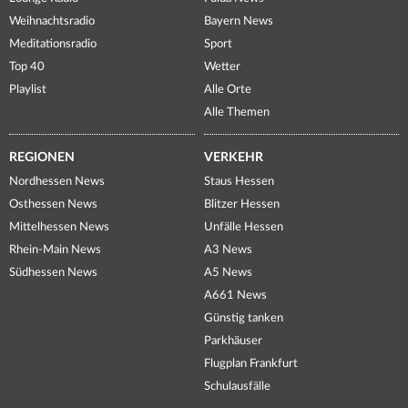
Weihnachtsradio
Bayern News
Meditationsradio
Sport
Top 40
Wetter
Playlist
Alle Orte
Alle Themen
REGIONEN
VERKEHR
Nordhessen News
Staus Hessen
Osthessen News
Blitzer Hessen
Mittelhessen News
Unfälle Hessen
Rhein-Main News
A3 News
Südhessen News
A5 News
A661 News
Günstig tanken
Parkhäuser
Flugplan Frankfurt
Schulausfälle