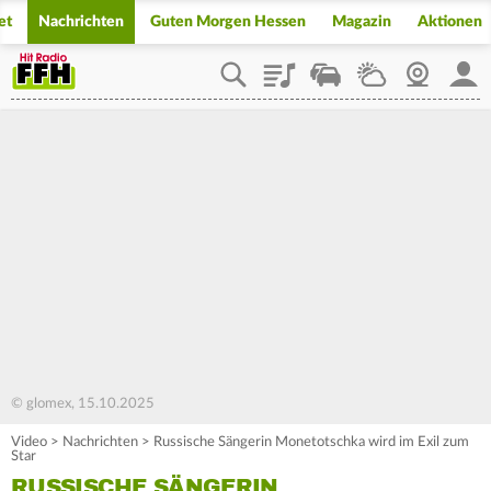
et
Nachrichten
Guten Morgen Hessen
Magazin
Aktionen
Playlist
Staupilot
Wetter
Webcam
Mein
© glomex, 15.10.2025
Video
>
Nachrichten
>
Russische Sängerin Monetotschka wird im Exil zum
Star
RUSSISCHE SÄNGERIN