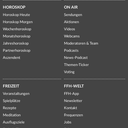
HOROSKOP
ON AIR
Horoskop Heute
Sendungen
Horoskop Morgen
Aktionen
Wochenhoroskop
Videos
Monatshoroskop
Webcams
Jahreshoroskop
Moderatoren & Team
Partnerhoroskop
Podcasts
Aszendent
News-Podcast
Themen-Ticker
Voting
FREIZEIT
FFH-WELT
Veranstaltungen
FFH-App
Spielplätze
Newsletter
Rezepte
Kontakt
Meditation
Frequenzen
Ausflugsziele
Jobs