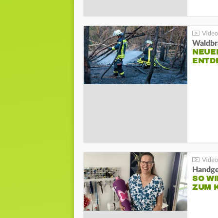
Waldbr
NEUE
ENTD
Handge
SO WI
ZUM 