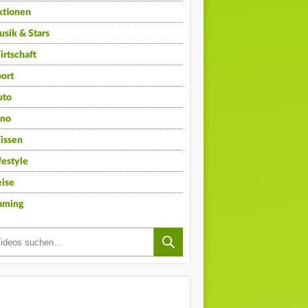
ktionen
sik & Stars
rtschaft
ort
uto
ino
issen
festyle
ise
aming