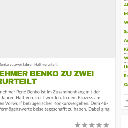
A
Mu
Wi
Sp
A
K
W
nko zu zwei Jahren Haft verurteilt
Li
HMER BENKO ZU ZWEI
Re
RURTEILT
G
ernehmer René Benko ist im Zusammenhang mit der
i Jahren Haft verurteilt worden. In dem Prozess am
den Vorwurf betrügerischer Konkursvergehen. Dem 48-
ermögenswerte beiseitegeschafft zu haben. Dabei ging