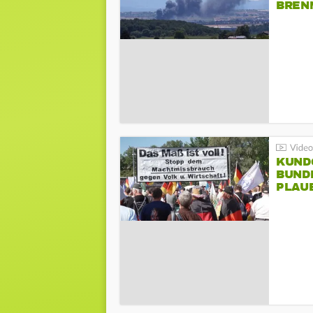
BREN
KUND
BUND
PLAU
GEGE