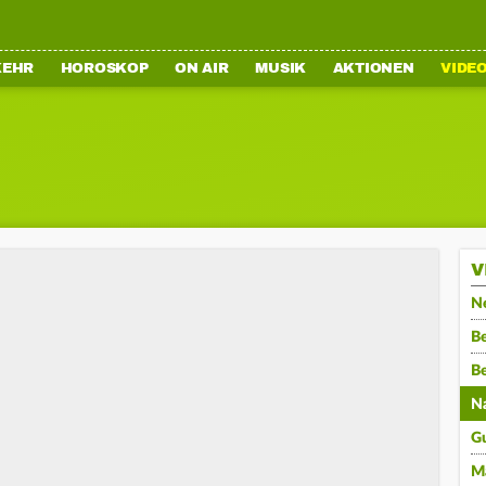
KEHR
HOROSKOP
ON AIR
MUSIK
AKTIONEN
VIDE
V
N
Be
B
N
G
M