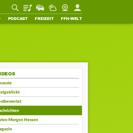
Playlist
Staupilot
Wetter
Webcam
Mein FFH
O
PODCAST
FREIZEIT
FFH-WELT
IDEOS
eueste
stgeklickt
estbewertet
achrichten
uten Morgen Hessen
agazin