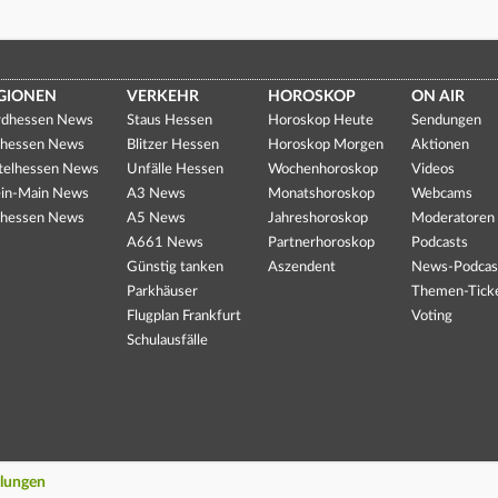
GIONEN
VERKEHR
HOROSKOP
ON AIR
dhessen News
Staus Hessen
Horoskop Heute
Sendungen
hessen News
Blitzer Hessen
Horoskop Morgen
Aktionen
telhessen News
Unfälle Hessen
Wochenhoroskop
Videos
in-Main News
A3 News
Monatshoroskop
Webcams
hessen News
A5 News
Jahreshoroskop
Moderatoren
A661 News
Partnerhoroskop
Podcasts
Günstig tanken
Aszendent
News-Podcas
Parkhäuser
Themen-Tick
Flugplan Frankfurt
Voting
Schulausfälle
llungen