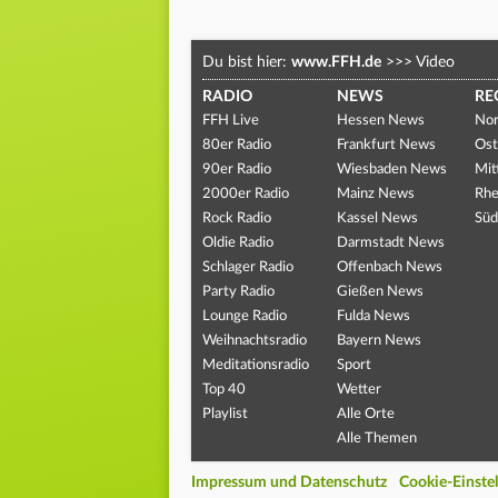
Du bist hier:
www.FFH.de
>>>
Video
RADIO
NEWS
RE
FFH Live
Hessen News
Nor
80er Radio
Frankfurt News
Ost
90er Radio
Wiesbaden News
Mit
2000er Radio
Mainz News
Rhe
Rock Radio
Kassel News
Süd
Oldie Radio
Darmstadt News
Schlager Radio
Offenbach News
Party Radio
Gießen News
Lounge Radio
Fulda News
Weihnachtsradio
Bayern News
Meditationsradio
Sport
Top 40
Wetter
Playlist
Alle Orte
Alle Themen
Impressum und Datenschutz
Cookie-Einste