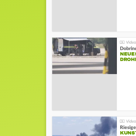
Dobrin
NEUE
DROH
Riesige
KUNS