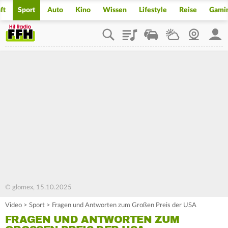
ft
Sport
Auto
Kino
Wissen
Lifestyle
Reise
Gami
Playlist
Staupilot
Wetter
Webcam
Mein
© glomex, 15.10.2025
Video
>
Sport
>
Fragen und Antworten zum Großen Preis der USA
FRAGEN UND ANTWORTEN ZUM