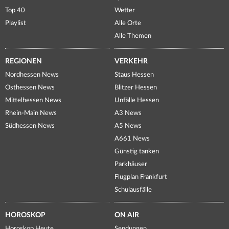
Top 40
Wetter
Playlist
Alle Orte
Alle Themen
REGIONEN
VERKEHR
Nordhessen News
Staus Hessen
Osthessen News
Blitzer Hessen
Mittelhessen News
Unfälle Hessen
Rhein-Main News
A3 News
Südhessen News
A5 News
A661 News
Günstig tanken
Parkhäuser
Flugplan Frankfurt
Schulausfälle
HOROSKOP
ON AIR
Horoskop Heute
Sendungen