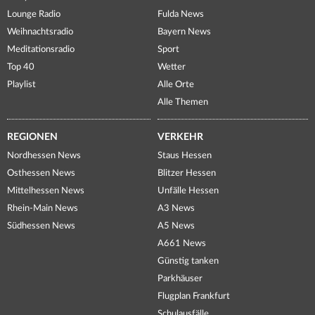
Lounge Radio
Fulda News
Weihnachtsradio
Bayern News
Meditationsradio
Sport
Top 40
Wetter
Playlist
Alle Orte
Alle Themen
REGIONEN
VERKEHR
Nordhessen News
Staus Hessen
Osthessen News
Blitzer Hessen
Mittelhessen News
Unfälle Hessen
Rhein-Main News
A3 News
Südhessen News
A5 News
A661 News
Günstig tanken
Parkhäuser
Flugplan Frankfurt
Schulausfälle