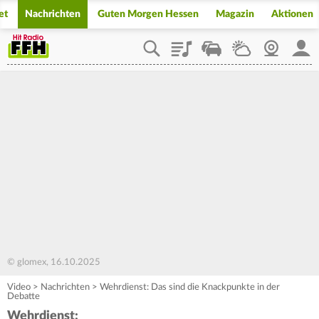
et
Nachrichten
Guten Morgen Hessen
Magazin
Aktionen
Playlist
Staupilot
Wetter
Webcam
Mein
© glomex, 16.10.2025
Video
>
Nachrichten
>
Wehrdienst: Das sind die Knackpunkte in der
Debatte
Wehrdienst: