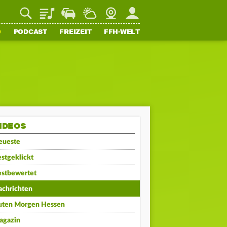
Playlist
Staupilot
Wetter
Webcam
Mein FFH
O
PODCAST
FREIZEIT
FFH-WELT
IDEOS
eueste
stgeklickt
estbewertet
achrichten
uten Morgen Hessen
agazin