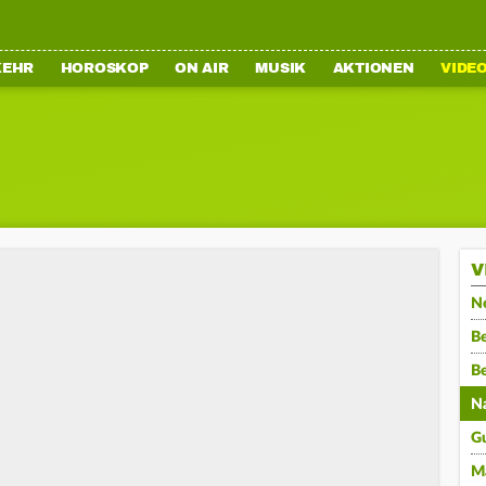
KEHR
HOROSKOP
ON AIR
MUSIK
AKTIONEN
VIDE
V
N
Be
B
N
G
M