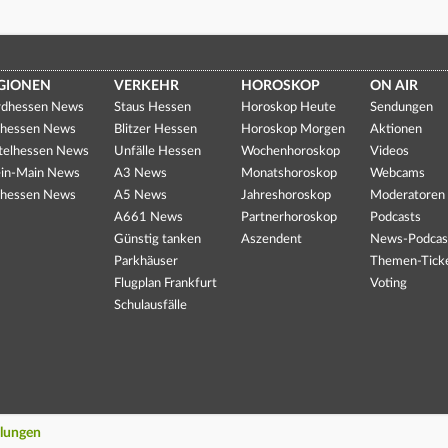
GIONEN
VERKEHR
HOROSKOP
ON AIR
dhessen News
Staus Hessen
Horoskop Heute
Sendungen
hessen News
Blitzer Hessen
Horoskop Morgen
Aktionen
telhessen News
Unfälle Hessen
Wochenhoroskop
Videos
in-Main News
A3 News
Monatshoroskop
Webcams
hessen News
A5 News
Jahreshoroskop
Moderatoren
A661 News
Partnerhoroskop
Podcasts
Günstig tanken
Aszendent
News-Podcas
Parkhäuser
Themen-Tick
Flugplan Frankfurt
Voting
Schulausfälle
llungen