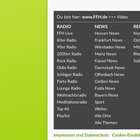
Du bist hier:
www.FFH.de
>>>
Video
RADIO
NEWS
RE
FFH Live
Hessen News
Nor
80er Radio
Frankfurt News
Ost
90er Radio
Wiesbaden News
Mit
2000er Radio
Mainz News
Rhe
Rock Radio
Kassel News
Süd
Oldie Radio
Darmstadt News
Schlager Radio
Offenbach News
Party Radio
Gießen News
Lounge Radio
Fulda News
Weihnachtsradio
Bayern News
Meditationsradio
Sport
Top 40
Wetter
Playlist
Alle Orte
Alle Themen
Impressum und Datenschutz
Cookie-Einste