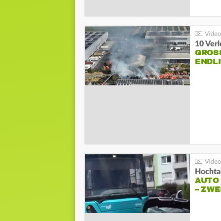
10 Ver
GROSS
NDLI
Hochta
AUTO
– ZW