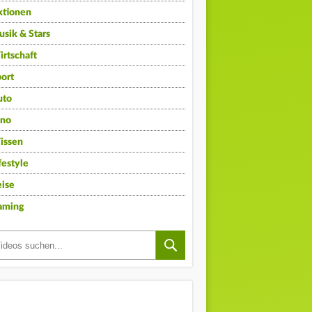
ktionen
sik & Stars
rtschaft
ort
uto
ino
issen
festyle
ise
aming