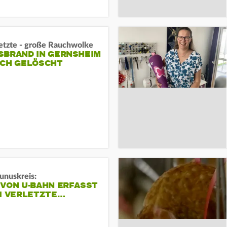
letzte - große Rauchwolke
BRAND IN GERNSHEIM E
CH GELÖSCHT
unuskreis:
 VON U-BAHN ERFASST
EI VERLETZTE…