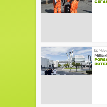
GEFA
Millia
PORSC
ROTE