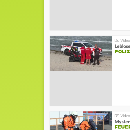
Leblos
POLIZ
Mysteri
FEUE