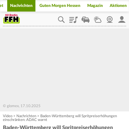
et
Nachrichten
Guten Morgen Hessen
Magazin
Aktionen
Playlist
Staupilot
Wetter
Webcam
Mein
© glomex, 17.10.2025
Video
>
Nachrichten
>
Baden-Württemberg will Spritpreiserhöhungen
einschränken: ADAC warnt
Baden-Württemberg will Spritpreiserhöhungen