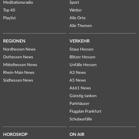
Meditationsradio
Sport
Top 40
Wetter
Playlist
Alle Orte
Alle Themen
REGIONEN
VERKEHR
Nordhessen News
Staus Hessen
Osthessen News
Blitzer Hessen
Mittelhessen News
Unfälle Hessen
Rhein-Main News
A3 News
Südhessen News
A5 News
A661 News
Günstig tanken
Parkhäuser
Flugplan Frankfurt
Schulausfälle
HOROSKOP
ON AIR