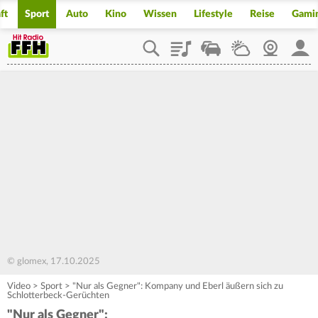
ft
Sport
Auto
Kino
Wissen
Lifestyle
Reise
Gami
Playlist
Staupilot
Wetter
Webcam
Mein
© glomex, 17.10.2025
Video
>
Sport
>
"Nur als Gegner": Kompany und Eberl äußern sich zu
Schlotterbeck-Gerüchten
"Nur als Gegner":