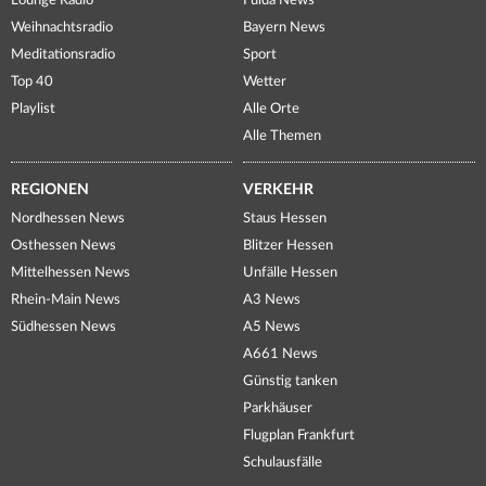
Lounge Radio
Fulda News
Weihnachtsradio
Bayern News
Meditationsradio
Sport
Top 40
Wetter
Playlist
Alle Orte
Alle Themen
REGIONEN
VERKEHR
Nordhessen News
Staus Hessen
Osthessen News
Blitzer Hessen
Mittelhessen News
Unfälle Hessen
Rhein-Main News
A3 News
Südhessen News
A5 News
A661 News
Günstig tanken
Parkhäuser
Flugplan Frankfurt
Schulausfälle